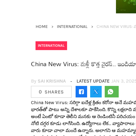
HOME
INTERNATIONAL
INTERNATIONAL
China New Virus: మ‌ళ్లీ కొత్త వైర‌స్.. ఇండి
By
SAI KRISHNA
LATEST UPDATE
JAN 3, 202
0
SHARES
China New Virus: స‌రిగ్గా ఐదేళ్ల క్రితం క‌రోనా అనే మ‌హ‌మ
భార‌త్‌తో పాటు అన్ని దేశాల‌కూ పాకేసింది. కొన్ని ల‌క్ష‌లాది
అంటే ఏంటో కూడా తెలీని మ‌నకు ఆ రెండింటినీ ప‌రిచ‌యం చ
నోటి ద‌గ్గ‌ర కూడు లాగేసింది. ఉద్యోగాలు లేక‌… వ్యాపారాలు
వారు కూడా చాలా మందే ఉన్నారు. అలాగ‌ని ఆ మ‌హమ్మారి గ