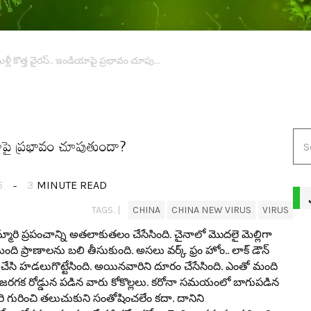
CHINA NEW VIRUS: మ‌ళ్లీ కొత్త వైర‌స్.. ఇండియాపై ప్ర‌భావం చూపుతుందా?
యాపై ప్ర‌భావం చూపుతుందా?
5
3
MINUTE READ
TAGS. |
CHINA
CHINA NEW VIRUS
VIRUS
్మారి ప్ర‌పంచాన్ని అత‌లాకుత‌లం చేసేసింది. చైనాలో మొద‌లై మెల్లిగా
 మంది ప్రాణాల‌ను బ‌లి తీసుకుంది. అస‌లు వ‌ర్క్ ఫ్రం హోం.. లాక్ డౌన్
ేసి హ‌డ‌లుగొట్టేసింది. అయిన‌వారిని దూరం చేసేసింది. ఎంతో మంది
 జ‌ర‌గ‌క రోడ్డున ప‌డిన వారు కోకొల్ల‌లు. క‌రోనా స‌మ‌యంలో బాగుప‌డిన
ురించి త‌లుచుకుని సంతోషించ‌లేం క‌దా. దానిని