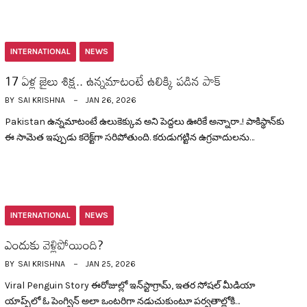
INTERNATIONAL
NEWS
17 ఏళ్ల జైలు శిక్ష.. ఉన్న‌మాటంటే ఉలిక్కి ప‌డిన పాక్
BY
SAI KRISHNA
JAN 26, 2026
Pakistan ఉన్న‌మాటంటే ఉలుకెక్కువ అని పెద్ద‌లు ఊరికే అన్నారా..! పాకిస్థాన్‌కు
ఈ సామెత ఇప్పుడు క‌రెక్ట్‌గా స‌రిపోతుంది. క‌రుడుగ‌ట్టిన ఉగ్ర‌వాదుల‌ను…
INTERNATIONAL
NEWS
ఎందుకు వెళ్లిపోయింది?
BY
SAI KRISHNA
JAN 25, 2026
Viral Penguin Story ఈరోజుల్లో ఇన్‌స్టాగ్రామ్‌, ఇత‌ర సోష‌ల్ మీడియా
యాప్స్‌లో ఓ పెంగ్విన్ అలా ఒంట‌రిగా న‌డుచుకుంటూ ప‌ర్వ‌తాల్లోకి…