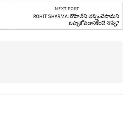
NEXT POST
ROHIT SHARMA: రోహిత్‌ని త‌ప్పించేసామ‌ని
ఒప్పుకోవ‌డానికేంటి నొప్పి?