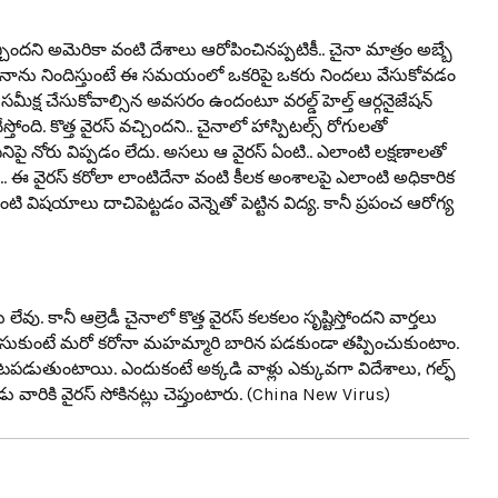
చ్చింద‌ని అమెరికా వంటి దేశాలు ఆరోపించిన‌ప్ప‌టికీ.. చైనా మాత్రం అబ్బే
ైనాను నిందిస్తుంటే ఈ స‌మ‌యంలో ఒక‌రిపై ఒక‌రు నింద‌లు వేసుకోవ‌డం
ీక్ష చేసుకోవాల్సిన అవ‌స‌రం ఉందంటూ వ‌ర‌ల్డ్ హెల్త్ ఆర్గ‌నైజేష‌న్
తోంది. కొత్త వైర‌స్ వ‌చ్చిందని.. చైనాలో హాస్పిట‌ల్స్ రోగుల‌తో
దీనిపై నోరు విప్ప‌డం లేదు. అస‌లు ఆ వైర‌స్ ఏంటి.. ఎలాంటి ల‌క్ష‌ణాల‌తో
ా ఉంది.. ఈ వైర‌స్ క‌రోలా లాంటిదేనా వంటి కీల‌క అంశాల‌పై ఎలాంటి అధికారిక
టి విష‌యాలు దాచిపెట్ట‌డం వెన్నెతో పెట్టిన విద్య‌. కానీ ప్రపంచ ఆరోగ్య
ు. కానీ ఆల్రెడీ చైనాలో కొత్త వైర‌స్ క‌ల‌క‌లం సృష్టిస్తోంద‌ని వార్త‌లు
లు తీసుకుంటే మ‌రో క‌రోనా మ‌హమ్మారి బారిన ప‌డ‌కుండా త‌ప్పించుకుంటాం.
‌ప‌డుతుంటాయి. ఎందుకంటే అక్క‌డి వాళ్లు ఎక్కువ‌గా విదేశాలు, గ‌ల్ఫ్
్పుడు వారికి వైర‌స్ సోకిన‌ట్లు చెప్తుంటారు. (China New Virus)