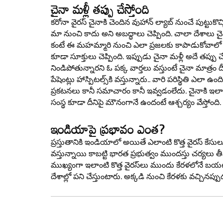
చైనా మ‌ళ్లీ త‌ప్పు చేస్తోంది
క‌రోనా వైర‌స్ చైనాకి చెందిన వుహాన్ ల్యాబ్ నుంచే పుట్టుకొ
మా నుంచి కాదు అని అబ‌ద్ధాలు చెప్పింది. చాలా దేశాలు చ
కంటే ఈ మ‌హ‌మ్మారి నుంచి ఎలా ప్ర‌జ‌ల‌కు కాపాడుకోవాలో స‌మ
కూడా సూక్తులు చెప్పింది. ఇప్పుడు చైనా మ‌ళ్లీ అదే త‌ప్పు చేస్
నిండిపోతున్నార‌ని ఓ ప‌క్క వార్త‌లు వ‌స్తుంటే చైనా మాత్రం 
పేషెంట్లు హాస్పిట‌ల్స్‌కి వ‌స్తున్నారు.. వారి ప‌రిస్థితి ఎల
ప్ర‌క‌ట‌న‌లు కానీ స‌మాచారం కానీ ఇవ్వ‌డంలేదు. చైనాకి ఇలాం
సంస్థ కూడా దీనిపై మౌనంగానే ఉందంటే ఆశ్చ‌ర్యం వేస్తోంది.
ఇండియాపై ప్ర‌భావం ఎంత‌?
ప్ర‌స్తుతానికి ఇండియాలో అయితే ఎలాంటి కొత్త వైర‌స్ కేసులు లేవ
వ‌స్తున్నాయి కాబ‌ట్టి భార‌త ప్ర‌భుత్వం ముంద‌స్తు చ‌ర్య‌
ముఖ్యంగా ఇలాంటి కొత్త వైర‌స్‌లు ముందు కేర‌ళ‌లోనే బ‌య‌ట
దేశాల్లో ప‌ని చేస్తుంటారు. అక్క‌డి నుంచి కేర‌ళ‌కు వ‌చ్చిన‌ప