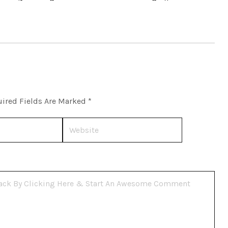
ired Fields Are Marked
*
Website