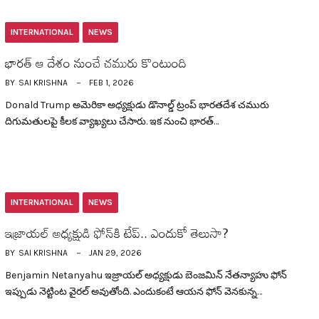
INTERNATIONAL
NEWS
భార‌త్ ఆ దేశం నుంచే చ‌మురు కొంటుంది
BY
SAI KRISHNA
FEB 1, 2026
Donald Trump అమెరికా అధ్య‌క్షుడు డొనాల్డ్ ట్రంప్ భార‌త‌దేశ చ‌మురు
దిగుమతుల‌పై కీల‌క వ్యాఖ్య‌లు చేసారు. ఇక నుంచి భార‌త్…
INTERNATIONAL
NEWS
ఇజ్రాయ‌ల్ అధ్య‌క్షుడి ఫోన్‌కి టేప్‌.. ఎందుకో తెలుసా?
BY
SAI KRISHNA
JAN 29, 2026
Benjamin Netanyahu ఇజ్రాయ‌ల్ అధ్య‌క్షుడు బెంజమిన్ నేత‌న్యాహు ఫోన్
ఇప్పుడు నెట్టింట వైర‌ల్ అవుతోంది. ఎందుకంటే ఆయ‌న ఫోన్ వెన‌కున్న…