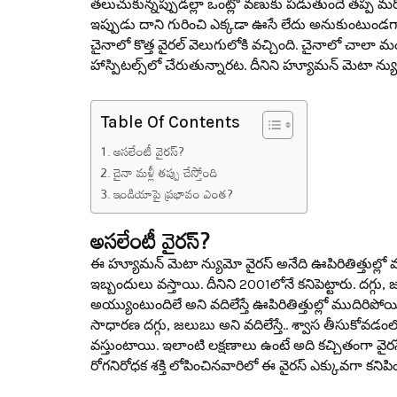
త‌లుచుకున్న‌ప్పుడ‌ల్లా ఒంట్లో వ‌ణుకు ప‌డుతుందే త‌ప్ప మ‌రో
ఇప్పుడు దాని గురించి ఎక్క‌డా ఊసే లేదు అనుకుంటుండ‌గా
చైనాలో కొత్త వైర‌ల్ వెలుగులోకి వ‌చ్చింది. చైనాలో చాల
హాస్పిట‌ల్స్‌లో చేరుతున్నార‌ట‌. దీనిని హ్యూమ‌న్ మెటా న్
Table Of Contents
అస‌లేంటీ వైర‌స్?
చైనా మ‌ళ్లీ త‌ప్పు చేస్తోంది
ఇండియాపై ప్ర‌భావం ఎంత‌?
అస‌లేంటీ వైర‌స్?
ఈ హ్యూమ‌న్ మెటా న్యుమో వైర‌స్ అనేది ఊపిరితిత్తుల్లో వ‌చ్
ఇబ్బందులు వ‌స్తాయి. దీనిని 2001లోనే క‌నిపెట్టారు. ద‌గ్గు
అయ్యుంటుందిలే అని వ‌దిలేస్తే ఊపిరితిత్తుల్లో ముదిరిప
సాధార‌ణ ద‌గ్గు, జ‌లుబు అని వ‌దిలేస్తే.. శ్వాస తీసుకోవ‌డంల
వ‌స్తుంటాయి. ఇలాంటి ల‌క్ష‌ణాలు ఉంటే అది క‌చ్చితంగా వైర‌సే అ
రోగ‌నిరోధ‌క శ‌క్తి లోపించిన‌వారిలో ఈ వైర‌స్ ఎక్కువ‌గా క