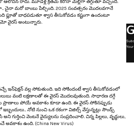
 ఆలోచ‌న రాదు. మూడేళ్ల క్రిత‌మే క‌రోనా మెల్లిగా త‌గ్గుతూ వ‌చ్చింది.
.. చైనా మ‌రో బాంబు పేల్చింది. 2025 సంవ‌త్స‌రం మొద‌ల‌వగానే
ా మంది ఫ్లూతో బాధ‌ప‌డుతూ శ్వాస తీసుకోవ‌డం క‌ష్టంగా ఉందంటూ
G
యుమో వైర‌స్ అంటున్నారు.
Subs
Your
చే ఇన్‌ఫెక్ష‌న్ వ‌ల్ల సోకుతుంది. ఇది సోకిందంటే శ్వాస తీసుకోవ‌డంలో
, జ‌లుబు వంటి ల‌క్ష‌ణాల‌తో ఈ వైర‌స్ మొద‌ల‌వుతుంది. సాధార‌ణ దగ్గే
ోయి ప్రాణాలు పోయే అవ‌కాశం కూడా ఉంది. ఈ వైర‌స్ సోకిన‌ప్పుడు
ో ఇబ్బందులు.. నోటి నుంచి ఒక రకంగా విజిల్స్ వేస్తున్న‌ట్లు సౌండ్స్
ని గుర్తించి వెంట‌నే వైద్యుల‌ను సంప్ర‌దించాలి. చిన్న పిల్ల‌లు, వృద్ధులు,
‌నిపించే అవ‌కాశం ఉంది. (China New Virus)