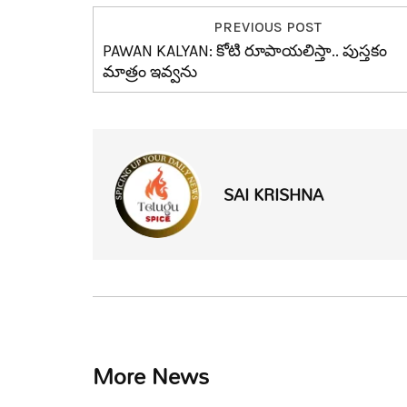
PREVIOUS POST
PAWAN KALYAN: కోటి రూపాయ‌లిస్తా.. పుస్త‌కం
మాత్రం ఇవ్వ‌ను
SAI KRISHNA
More News