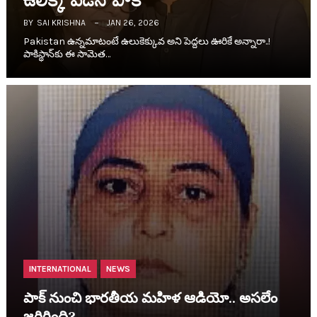
BY
SAI KRISHNA
JAN 26, 2026
Pakistan ఉన్న‌మాటంటే ఉలుకెక్కువ అని పెద్ద‌లు ఊరికే అన్నారా..!
పాకిస్థాన్‌కు ఈ సామెత…
INTERNATIONAL
NEWS
పాక్ నుంచి భార‌తీయ మ‌హిళ ఆడియో.. అస‌లేం