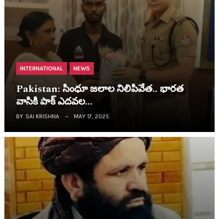
INTERNATIONAL
NEWS
Pakistan: సింధూ జ‌లాల నిలిపివేత‌.. భార‌త
వాసికి పాక్ ఎద‌వ‌ల…
BY
SAI KRISHNA
MAY 17, 2025