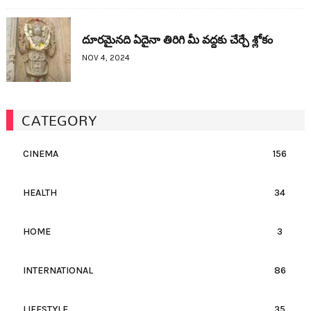
దూరమైనది ఏదైనా తిరిగి మీ వద్దకు చేర్చే శ్లోకం
NOV 4, 2024
CATEGORY
CINEMA
156
HEALTH
34
HOME
3
INTERNATIONAL
86
LIFESTYLE
35