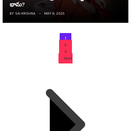
భామ‌?
BY
SAI KRISHNA
MAY 9, 2025
1
2
3
Next