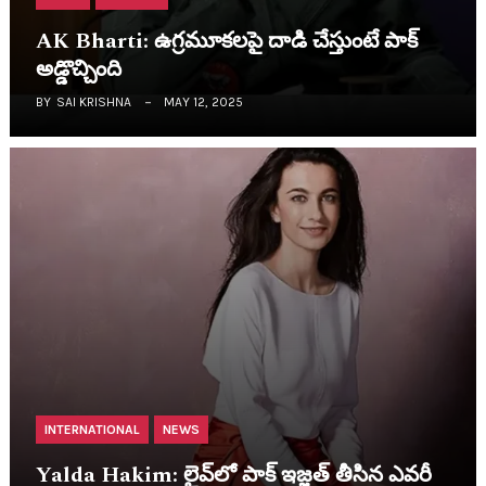
AK Bharti: ఉగ్ర‌మూక‌ల‌పై దాడి చేస్తుంటే పాక్
అడ్డొచ్చింది
BY
SAI KRISHNA
MAY 12, 2025
INTERNATIONAL
NEWS
Yalda Hakim: లైవ్‌లో పాక్ ఇజ్జత్ తీసిన ఎవ‌రీ