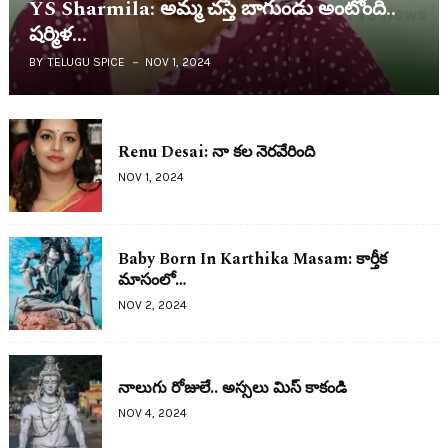
YS Sharmila: అమ్మ చ‌స్తే బాగుండు అంటోంది..
ష‌ర్మిళ…
BY
TELUGU SPICE
NOV 1, 2024
Renu Desai: నా క‌ల నెర‌వేరింది
NOV 1, 2024
Baby Born In Karthika Masam: కార్తీక
మాసంలో…
NOV 2, 2024
నాలుగు రోజులే.. అస్స‌లు మిస్ కాకండి
NOV 4, 2024