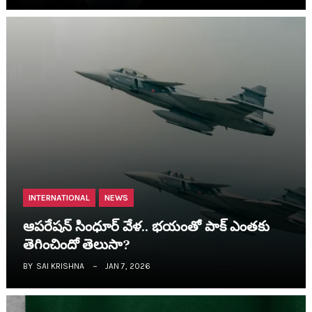
INTERNATIONAL
NEWS
ఆప‌రేష‌న్ సింధూర్ వేళ‌.. భ‌యంతో పాక్ ఎంత‌కు
తెగించిందో తెలుసా?
BY
SAI KRISHNA
JAN 7, 2026