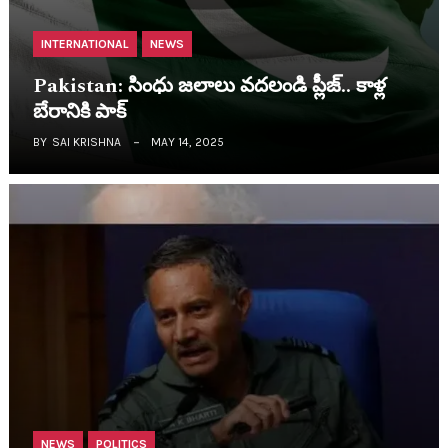
INTERNATIONAL
NEWS
Pakistan: సింధు జ‌లాలు వ‌దలండి ప్లీజ్.. కాళ్ల
బేరానికి పాక్
BY
SAI KRISHNA
MAY 14, 2025
NEWS
POLITICS