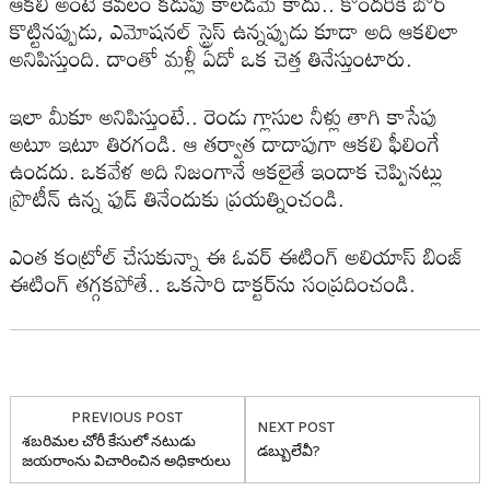
ఆక‌లి అంటే కేవ‌లం క‌డుపు కాల‌డ‌మే కాదు.. కొంద‌రికి బోర్
కొట్టిన‌ప్పుడు, ఎమోష‌న‌ల్ స్ట్రెస్ ఉన్న‌ప్పుడు కూడా అది ఆక‌లిలా
అనిపిస్తుంది. దాంతో మ‌ళ్లీ ఏదో ఒక చెత్త తినేస్తుంటారు.
ఇలా మీకూ అనిపిస్తుంటే.. రెండు గ్లాసుల నీళ్లు తాగి కాసేపు
అటూ ఇటూ తిర‌గండి. ఆ త‌ర్వాత దాదాపుగా ఆక‌లి ఫీలింగే
ఉండ‌దు. ఒక‌వేళ అది నిజంగానే ఆక‌లైతే ఇందాక చెప్పిన‌ట్లు
ప్రొటీన్ ఉన్న ఫుడ్ తినేందుకు ప్ర‌య‌త్నించండి.
ఎంత కంట్రోల్ చేసుకున్నా ఈ ఓవ‌ర్ ఈటింగ్ అలియాస్ బింజ్
ఈటింగ్ త‌గ్గ‌క‌పోతే.. ఒక‌సారి డాక్ట‌ర్‌ను సంప్ర‌దించండి.
PREVIOUS POST
NEXT POST
శ‌బ‌రిమ‌ల చోరీ కేసులో న‌టుడు
డ‌బ్బులేవీ?
జ‌య‌రాంను విచారించిన అధికారులు