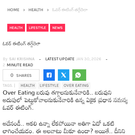
HOME
HEALTH
ఓవ‌ర్ ఈటింగ్ త‌గ్గేదెలా
,
,
HEALTH
LIFESTYLE
NEWS
ఓవ‌ర్ ఈటింగ్ త‌గ్గేదెలా
By
SAI KRISHNA
LATEST UPDATE
JAN 30, 2026
2
MINUTE READ
0
SHARES
TAGS. |
HEALTH
LIFESTYLE
OVER EATING
Over Eating బ‌రువు త‌గ్గాల‌నుకునేవారికి.. బ‌రువుని
అదుపులో పెట్టుకోవాల‌నుకునేవారికి ఉన్న ఏకైక ప్ర‌ధాన స‌మ‌స్య
ఓవ‌ర్ ఈటింగ్.
అదేనండీ.. ఆక‌లి ఉన్నా లేక‌పోయినా అతిగా ఏదో ఒక‌టి
లాగించేయడం. ఈ అల‌వాటు మీకూ ఉందా? అయితే.. దీనిని