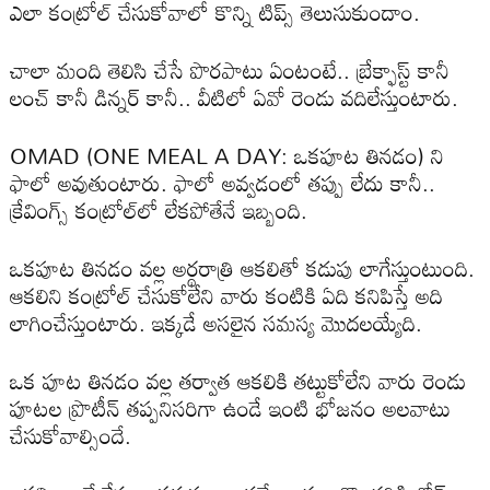
ఎలా కంట్రోల్ చేసుకోవాలో కొన్ని టిప్స్ తెలుసుకుందాం.
చాలా మంది తెలిసి చేసే పొర‌పాటు ఏంటంటే.. బ్రేక్ఫాస్ట్ కానీ
లంచ్ కానీ డిన్న‌ర్ కానీ.. వీటిలో ఏవో రెండు వ‌దిలేస్తుంటారు.
OMAD (ONE MEAL A DAY: ఒక‌పూట తిన‌డం) ని
ఫాలో అవుతుంటారు. ఫాలో అవ్వ‌డంలో త‌ప్పు లేదు కానీ..
క్రేవింగ్స్ కంట్రోల్‌లో లేక‌పోతేనే ఇబ్బంది.
ఒక‌పూట తిన‌డం వ‌ల్ల అర్థ‌రాత్రి ఆక‌లితో క‌డుపు లాగేస్తుంటుంది.
ఆక‌లిని కంట్రోల్ చేసుకోలేని వారు కంటికి ఏది కనిపిస్తే అది
లాగించేస్తుంటారు. ఇక్క‌డే అసలైన స‌మ‌స్య మొద‌ల‌య్యేది.
ఒక పూట తిన‌డం వ‌ల్ల త‌ర్వాత ఆక‌లికి త‌ట్టుకోలేని వారు రెండు
పూట‌ల ప్రొటీన్ త‌ప్ప‌నిస‌రిగా ఉండే ఇంటి భోజ‌నం అల‌వాటు
చేసుకోవాల్సిందే.