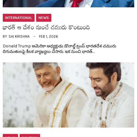
INTERNATIONAL
NEWS
భార‌త్ ఆ దేశం నుంచే చ‌మురు కొంటుంది
BY
SAI KRISHNA
FEB 1, 2026
Donald Trump అమెరికా అధ్య‌క్షుడు డొనాల్డ్ ట్రంప్ భార‌త‌దేశ చ‌మురు
దిగుమతుల‌పై కీల‌క వ్యాఖ్య‌లు చేసారు. ఇక నుంచి భార‌త్…