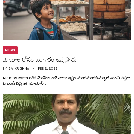
NEWS
మోమోల కోసం బంగారం ఇచ్చేసాడు
BY
SAI KRISHNA
FEB 2, 2026
Momos ఆ బాలుడికి మోమోలంటే చాలా ఇష్టం. మాటిమాటికీ స్కూల్ నుంచి వ‌స్తూ
ఓ బండి వ‌ద్ద ఆగి మోమోస్…