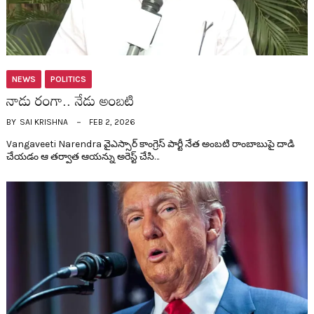
NEWS
POLITICS
నాడు రంగా.. నేడు అంబ‌టి
BY
SAI KRISHNA
FEB 2, 2026
Vangaveeti Narendra వైఎస్సార్ కాంగ్రెస్ పార్టీ నేత అంబ‌టి రాంబాబుపై దాడి
చేయడం ఆ త‌ర్వాత ఆయ‌న్ను అరెస్ట్ చేసి…