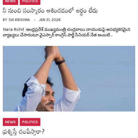
NEWS
POLITICS
నీ నుంచి సంస్కారం ఆశించ‌డంలో అర్థం లేదు
BY
SAI KRISHNA
JAN 31, 2026
Nara Rohit ఆంధ్ర‌ప్ర‌దేశ్ ముఖ్య‌మంత్రి చంద్ర‌బాబు నాయుడుపై అస‌భ్య‌క‌ర‌మైన
వ్యాఖ్య‌లు చేసారంటూ వైఎస్సార్ కాంగ్రెస్ పార్టీ సీనియ‌ర్ నేత అంబ‌టి…
NEWS
POLITICS
ప్ర‌శ్నిస్తే చంపేస్తారా?