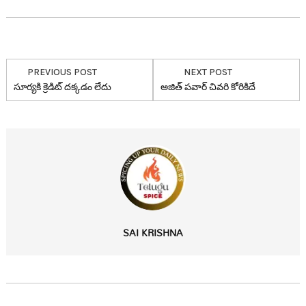
PREVIOUS POST
NEXT POST
సూర్య‌కి క్రెడిట్ ద‌క్క‌డం లేదు
అజిత్ ప‌వార్ చివ‌రి కోరికిదే
SAI KRISHNA