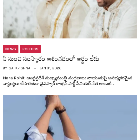
NEWS
POLITICS
నీ నుంచి సంస్కారం ఆశించ‌డంలో అర్థం లేదు
BY
SAI KRISHNA
JAN 31, 2026
Nara Rohit ఆంధ్ర‌ప్ర‌దేశ్ ముఖ్య‌మంత్రి చంద్ర‌బాబు నాయుడుపై అస‌భ్య‌క‌ర‌మైన
వ్యాఖ్య‌లు చేసారంటూ వైఎస్సార్ కాంగ్రెస్ పార్టీ సీనియ‌ర్ నేత అంబ‌టి…