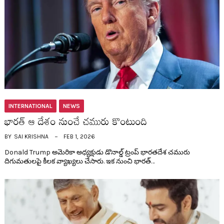
INTERNATIONAL
NEWS
భార‌త్ ఆ దేశం నుంచే చ‌మురు కొంటుంది
BY
SAI KRISHNA
FEB 1, 2026
Donald Trump అమెరికా అధ్య‌క్షుడు డొనాల్డ్ ట్రంప్ భార‌త‌దేశ చ‌మురు
దిగుమతుల‌పై కీల‌క వ్యాఖ్య‌లు చేసారు. ఇక నుంచి భార‌త్…