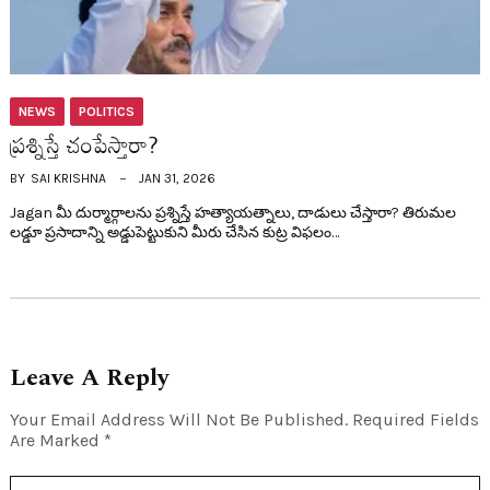
NEWS
POLITICS
ప్ర‌శ్నిస్తే చంపేస్తారా?
BY
SAI KRISHNA
JAN 31, 2026
Jagan మీ దుర్మార్గాలను ప్రశ్నిస్తే హత్యాయత్నాలు, దాడులు చేస్తారా? తిరుమల
లడ్డూ ప్రసాదాన్ని అడ్డుపెట్టుకుని మీరు చేసిన కుట్ర విఫలం…
Leave A Reply
Your Email Address Will Not Be Published.
Required Fields
Are Marked
*
Name