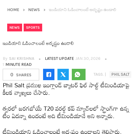
HOME
NEWS
ఇండియాని ఓడించాలంటే అదృష్టం ఉండాలి
,
NEWS
SPORTS
ఇండియాని ఓడించాలంటే అదృష్టం ఉండాలి
By
SAI KRISHNA
LATEST UPDATE
JAN 30, 2026
1
MINUTE READ
0
TAGS. |
PHIL SALT
SHARES
Phil Salt ప్ర‌ముఖ ఇంగ్లాండ్ బ్యాట‌ర్ ఫిల్ సాల్ట్ టీమిండియాపై
కీల‌క వ్యాఖ్య‌లు చేసారు.
త్వ‌ర‌లో జ‌ర‌గ‌బోయే T20 వ‌ర‌ల్డ్ కప్ మ్యాచ్‌ల‌లో స్ట్రాంగ్‌గా ఉన్న
టీం ఏద‌న్నా ఉందంటే అది టీమిండియానే అని అన్నారు.
టీమిండియాని ఓడించాలంటే అదృష్టం ఉండాల‌ని తెలిపారు.