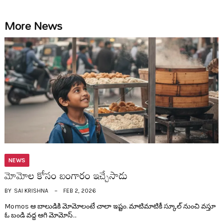
More News
NEWS
మోమోల కోసం బంగారం ఇచ్చేసాడు
BY
SAI KRISHNA
FEB 2, 2026
Momos ఆ బాలుడికి మోమోలంటే చాలా ఇష్టం. మాటిమాటికీ స్కూల్ నుంచి వ‌స్తూ
ఓ బండి వ‌ద్ద ఆగి మోమోస్…