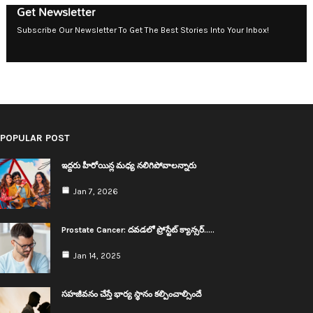
Get Newsletter
Subscribe Our Newsletter To Get The Best Stories Into Your Inbox!
POPULAR POST
ఇద్ద‌రు హీరోయిన్ల మ‌ధ్య న‌లిగిపోవాల‌న్నారు
Jan 7, 2026
Prostate Cancer: ద‌వ‌డ‌లో ప్రోస్టేట్ క్యాన్స‌ర్..…
Jan 14, 2025
స‌హ‌జీవ‌నం చేస్తే భార్య స్థానం క‌ల్పించాల్సిందే