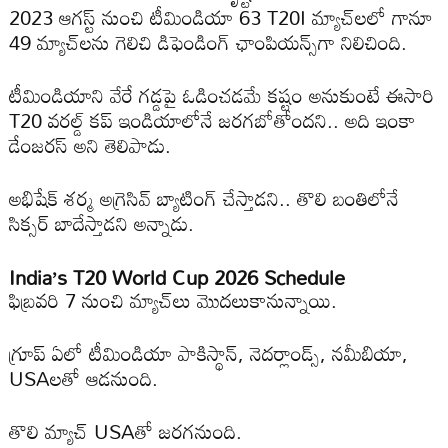
2023 ఆగ‌స్ట్ నుంచి టీమిండియా 63 T20I మ్యాచ్‌ల‌లో గానూ
49 మ్యాచ్‌ల‌ను గెలిచి డిఫెండింగ్ ఛాంపియ‌న్స్‌గా నిలిచింది.
టీమిండియాని వేరే గ‌డ్డ‌పై ఓడించ‌డ‌మే క‌ష్టం అనుకుంటే ఈసారి
T20 వ‌ర‌ల్డ్ క‌ప్ ఇండియాలోనే జ‌ర‌గ‌బోతోంద‌ని.. అది ఇంకా
డేంజ‌ర‌స్ అని తెలిపాడు.
అభిషేక్ శ‌ర్మ అగ్రెసివ్ బ్యాటింగ్ చేస్తాడ‌ని.. తొలి బంతిలోనే
సిక్స‌ర్ బాదేస్తాడ‌ని అన్నాడు.
India’s T20 World Cup 2026 Schedule
ఫిబ్ర‌వ‌రి 7 నుంచి మ్యాచ్‌లు మొద‌లుకానున్నాయి.
గ్రూప్ ఏలో టీమిండియా పాకిస్థాన్, నెద‌ర్లాండ్స్, న‌మీబియా,
USAల‌తో ఆడ‌నుంది.
తొలి మ్యాచ్ USAతో జ‌ర‌గ‌నుంది.