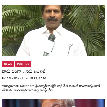
NEWS
POLITICS
నాడు రంగా.. నేడు అంబ‌టి
BY
SAI KRISHNA
FEB 2, 2026
Vangaveeti Narendra వైఎస్సార్ కాంగ్రెస్ పార్టీ నేత అంబ‌టి రాంబాబుపై దాడి
చేయడం ఆ త‌ర్వాత ఆయ‌న్ను అరెస్ట్ చేసి…