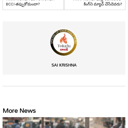
BCCI త‌ప్పుకోమందా?
కింగ్‌ని మ్యాచ్ చేసేదెవ‌రు?
SAI KRISHNA
More News