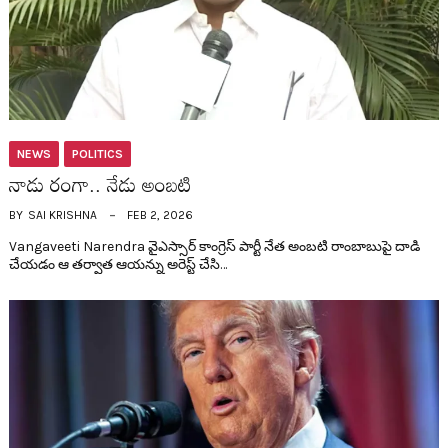
NEWS
POLITICS
నాడు రంగా.. నేడు అంబ‌టి
BY
SAI KRISHNA
FEB 2, 2026
Vangaveeti Narendra వైఎస్సార్ కాంగ్రెస్ పార్టీ నేత అంబ‌టి రాంబాబుపై దాడి
చేయడం ఆ త‌ర్వాత ఆయ‌న్ను అరెస్ట్ చేసి…