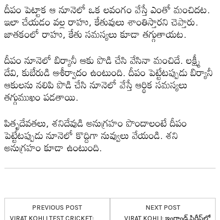
దీపం పెట్టాక ఆ నూనెలో ఒక ల‌వంగం వేస్తే ఎంతో మంచిద‌ట‌.
ఇలా చేయ‌డం వ‌ల్ల రాహు, కేతువులు శాంతిస్తార‌ని చెప్తారు.
జాత‌కంలో రాహు, కేతు స‌మ‌స్య‌లు కూడా త‌గ్గుతాయ‌ట‌.
దీపం నూనెలో బిర్యానీ ఆకు పొడి చేసి వేసినా మంచిదే. ల‌క్ష్మీ
దేవి, కుబేరుడి ఆశీర్వాదం ఉంటుంది. దీపం పెట్టేట‌ప్పుడు బిర్యానీ
ఆకుల‌ను నలిపి పొడి చేసి నూనెలో వేస్తే ఆర్థిక స‌మ‌స్య‌లు
త‌గ్గుముఖం ప‌డ‌తాయి.
పితృదేవ‌త‌లు, శ‌నిదేవుడి అనుగ్ర‌హం పొందాలంటే దీపం
పెట్టేట‌ప్పుడు నూనెలో కొద్దిగా నువ్వులు వేయండి. శ‌ని
అనుగ్రహం కూడా ఉంటుంది.
PREVIOUS POST
NEXT POST
VIRAT KOHLI TEST CRICKET:
VIRAT KOHLI: ఇంగ్లాండ్ సిరీస్‌లో