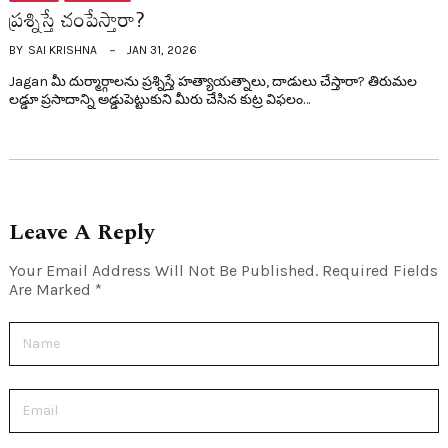
ప్ర‌శ్నిస్తే చంపేస్తారా?
BY
SAI KRISHNA
JAN 31, 2026
Jagan మీ దుర్మార్గాలను ప్రశ్నిస్తే హత్యాయత్నాలు, దాడులు చేస్తారా? తిరుమల
లడ్డూ ప్రసాదాన్ని అడ్డుపెట్టుకుని మీరు చేసిన కుట్ర విఫలం…
Leave A Reply
Your Email Address Will Not Be Published.
Required Fields
Are Marked
*
Name
Email