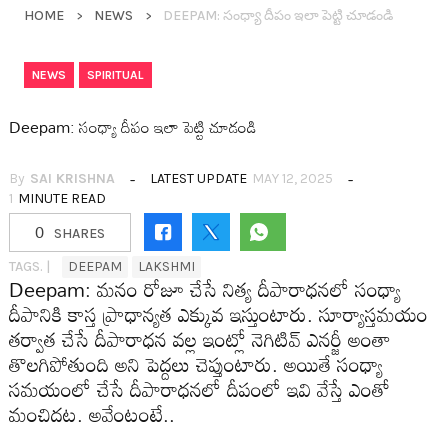
HOME
NEWS
DEEPAM: సంధ్యా దీపం ఇలా పెట్టి చూడండి
,
NEWS
SPIRITUAL
Deepam: సంధ్యా దీపం ఇలా పెట్టి చూడండి
By
SAI KRISHNA
LATEST UPDATE
MAY 12, 2025
1
MINUTE READ
0
SHARES
TAGS. |
DEEPAM
LAKSHMI
Deepam: మ‌నం రోజూ చేసే నిత్య దీపారాధ‌న‌లో సంధ్యా
దీపానికి కాస్త ప్రాధాన్యత ఎక్కువ ఇస్తుంటారు. సూర్యాస్త‌మ‌యం
త‌ర్వాత చేసే దీపారాధ‌న వ‌ల్ల ఇంట్లో నెగిటివ్ ఎన‌ర్జీ అంతా
తొల‌గిపోతుంది అని పెద్ద‌లు చెప్తుంటారు. అయితే సంధ్యా
స‌మ‌యంలో చేసే దీపారాధ‌న‌లో దీపంలో ఇవి వేస్తే ఎంతో
మంచిద‌ట‌. అవేంటంటే..