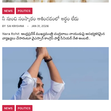
NEWS
POLITICS
నీ నుంచి సంస్కారం ఆశించ‌డంలో అర్థం లేదు
BY
SAI KRISHNA
JAN 31, 2026
Nara Rohit ఆంధ్ర‌ప్ర‌దేశ్ ముఖ్య‌మంత్రి చంద్ర‌బాబు నాయుడుపై అస‌భ్య‌క‌ర‌మైన
వ్యాఖ్య‌లు చేసారంటూ వైఎస్సార్ కాంగ్రెస్ పార్టీ సీనియ‌ర్ నేత అంబ‌టి…
NEWS
POLITICS