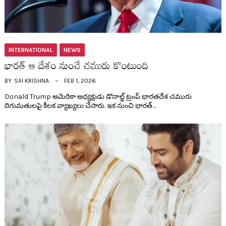
INTERNATIONAL
NEWS
భార‌త్ ఆ దేశం నుంచే చ‌మురు కొంటుంది
BY
SAI KRISHNA
FEB 1, 2026
Donald Trump అమెరికా అధ్య‌క్షుడు డొనాల్డ్ ట్రంప్ భార‌త‌దేశ చ‌మురు
దిగుమతుల‌పై కీల‌క వ్యాఖ్య‌లు చేసారు. ఇక నుంచి భార‌త్…