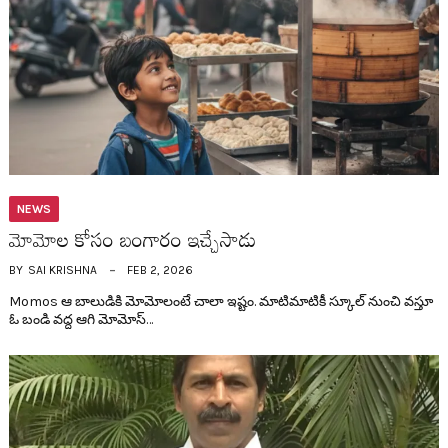
NEWS
మోమోల కోసం బంగారం ఇచ్చేసాడు
BY
SAI KRISHNA
FEB 2, 2026
Momos ఆ బాలుడికి మోమోలంటే చాలా ఇష్టం. మాటిమాటికీ స్కూల్ నుంచి వ‌స్తూ
ఓ బండి వ‌ద్ద ఆగి మోమోస్…