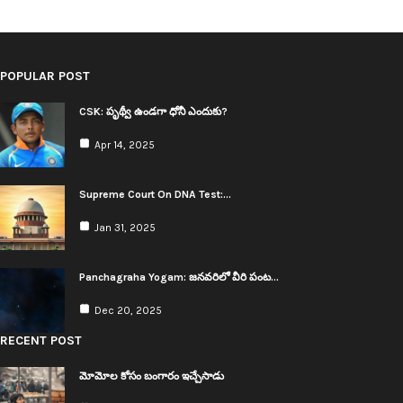
POPULAR POST
CSK: పృథ్వీ ఉండ‌గా ధోనీ ఎందుకు?
Apr 14, 2025
Supreme Court On DNA Test:…
Jan 31, 2025
Panchagraha Yogam: జ‌న‌వ‌రిలో వీరి పంట…
Dec 20, 2025
RECENT POST
మోమోల కోసం బంగారం ఇచ్చేసాడు