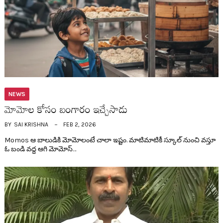
NEWS
మోమోల కోసం బంగారం ఇచ్చేసాడు
BY
SAI KRISHNA
FEB 2, 2026
Momos ఆ బాలుడికి మోమోలంటే చాలా ఇష్టం. మాటిమాటికీ స్కూల్ నుంచి వ‌స్తూ
ఓ బండి వ‌ద్ద ఆగి మోమోస్…