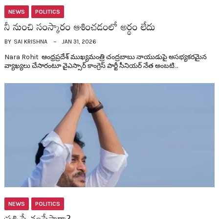
NEWS
POLITICS
నీ నుంచి సంస్కారం ఆశించ‌డంలో అర్థం లేదు
BY
SAI KRISHNA
JAN 31, 2026
Nara Rohit ఆంధ్ర‌ప్ర‌దేశ్ ముఖ్య‌మంత్రి చంద్ర‌బాబు నాయుడుపై అస‌భ్య‌క‌ర‌మైన
వ్యాఖ్య‌లు చేసారంటూ వైఎస్సార్ కాంగ్రెస్ పార్టీ సీనియ‌ర్ నేత అంబ‌టి…
NEWS
POLITICS
ప్ర‌శ్నిస్తే చంపేస్తారా?