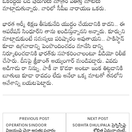
ఒక‌రిద్ద‌రు చీడ పురుగులు మాత్రం ప‌తిత్తు మాట‌లు
మాట్లాడుతున్నారు. వారిలో సీపీఐ నారాయ‌ణ ఒక‌రు.
భార‌త ఆర్మీ శిక్ష‌ణ తీసుకునేది యుద్ధం చేయ‌డానికి కాద‌ని.. ఈ
ఆప‌రేష‌న్ సింధూర్‌ని తాను ఖండిస్తున్నాన‌ని అన్నారు. కూర్చుని
మాట్లాడుకుంటే స‌మ‌స్య‌లు ప‌రిష్కారం అవుతాయ‌ని.. పాకిస్థాన్
కూడా ఉగ్ర‌వాదాన్ని పెంపొందించ‌డం మానేసి దాన్ని
నిర్మూలించడానికి భార‌త్‌కు స‌హ‌క‌రించాలంటూ వీడియో రిలీజ్
చేసారు. దీనిపై శ్రీకాంత్ అయ్యంగార్ మండిప‌డ్డారు. ఎవ‌డు
అడిగాడు రా నిన్ను. పాకీ నా కొడ‌కా అంటూ ఇంక తిట్ట‌డానికి
బూతులు కూడా రావ‌డం లేదు అనేలా ఒక్క మాట‌తో త‌న‌లోని
ఆవేశాన్ని బ‌య‌ట‌పెట్టారు.
PREVIOUS POST
NEXT POST
OPERATION SINDOOR
SOBHITA DHULIPALA: ప్రెగ్నెన్సీపై
విజ‌యంపై చైనా అస‌త్య ప్ర‌చారం
శోభిత ఏమ‌న్నారంటే..