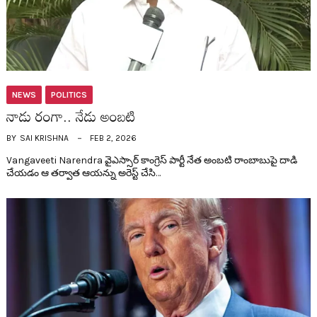
NEWS
POLITICS
నాడు రంగా.. నేడు అంబ‌టి
BY
SAI KRISHNA
FEB 2, 2026
Vangaveeti Narendra వైఎస్సార్ కాంగ్రెస్ పార్టీ నేత అంబ‌టి రాంబాబుపై దాడి
చేయడం ఆ త‌ర్వాత ఆయ‌న్ను అరెస్ట్ చేసి…