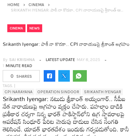
HOME
CINEMA
SRIKANTH IYENGAR: పాకీ నా కొడ‌కా.. CPI నారాయ‌ణ‌పై శ్రీకాంత్ ఆగ్ర‌హం
,
CINEMA
NEWS
Srikanth Iyengar: పాకీ నా కొడ‌కా.. CPI నారాయ‌ణ‌పై శ్రీకాంత్ ఆగ్ర‌హం
By
SAI KRISHNA
LATEST UPDATE
MAY 8, 2025
1
MINUTE READ
0
SHARES
TAGS. |
CPI NARAYANA
OPERATION SINDOOR
SRIKANTH IYENGAR
Srikanth Iyengar: న‌టుడు శ్రీకాంత్ అయ్యంగార్.. సీపీఐ
నేత నారాయ‌ణ‌పై ఆగ్ర‌హం వ్య‌క్తం చేసారు. ప‌హ‌ల్గాం దాడికి
ప్ర‌తీకార చ‌ర్య‌గా నిన్న భార‌త్ పాకిస్థాన్‌లోని ఉగ్ర స్థావ‌రాల‌పై
ఆప‌రేష‌న్ సింధూర్ పేరిట మెరుపు దాడులు చేసిన సంగ‌తి
తెలిసిందే. యావ‌త్ భార‌త‌దేశం ఇందుకు గ‌ర్వ‌ప‌డుతోంది. కానీ