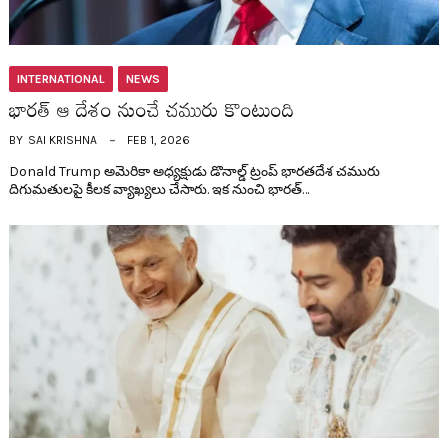
INTERNATIONAL
NEWS
భార‌త్ ఆ దేశం నుంచే చ‌మురు కొంటుంది
BY
SAI KRISHNA
FEB 1, 2026
Donald Trump అమెరికా అధ్య‌క్షుడు డొనాల్డ్ ట్రంప్ భార‌త‌దేశ చ‌మురు
దిగుమతుల‌పై కీల‌క వ్యాఖ్య‌లు చేసారు. ఇక నుంచి భార‌త్…