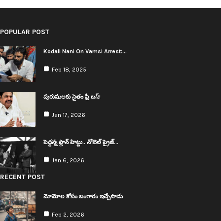
POPULAR POST
Kodali Nani On Vamsi Arrest:…
Feb 18, 2025
పురుషులకు సైతం ఫ్రీ బస్!
Jan 17, 2026
పెద్ద‌న్న ప్లాన్ హిట్టు.. నోబెల్ ప్రైజ్…
Jan 6, 2026
RECENT POST
మోమోల కోసం బంగారం ఇచ్చేసాడు
Feb 2, 2026