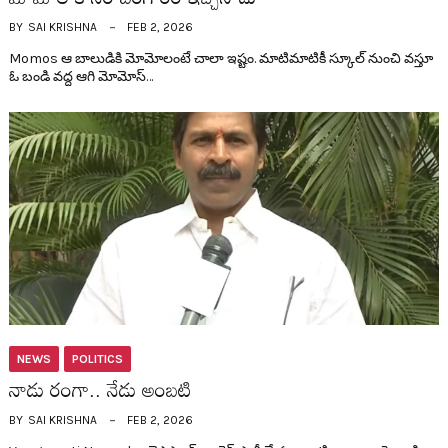
BY
SAI KRISHNA
FEB 2, 2026
Momos ఆ బాలుడికి మోమోలంటే చాలా ఇష్టం. మాటిమాటికీ స్కూల్ నుంచి వ‌స్తూ
ఓ బండి వ‌ద్ద ఆగి మోమోస్…
NEWS
POLITICS
నాడు రంగా.. నేడు అంబ‌టి
BY
SAI KRISHNA
FEB 2, 2026