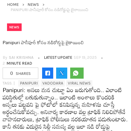
HOME
NEWS
PANIPURI పానీపూరీ కోసం న‌డిరోడ్డుపై బైఠాయించి
NEWS
Panipuri పానీపూరీ కోసం న‌డిరోడ్డుపై బైఠాయించి
By
SAI KRISHNA
LATEST UPDATE
SEP 19, 2025
2
MINUTE READ
0
SHARES
TAGS. |
PANIPURI
VADODARA
VIRAL NEWS
Panipuri: అస‌లు మ‌న చుట్టూ ఏం జ‌రుగుతోంది.. ఎలాంటి
ప‌రిస్థితుల్లో బ‌తుకుతున్నాం.. ఇలాంటి అంశాలు కొంద‌రికి
అస్స‌లు ప‌ట్ట‌వ‌ని పై ఫోటోలో క‌నిపిస్తున్న మ‌హిళ‌ను చూస్తే
అర్థంచేసుకోవ‌చ్చు. అనివార్య కార‌ణాల వ‌ల్ల ట్రాఫిక్ నిలిచిపోతేనే
వాహ‌నదారులు, ట్రాఫిక్ పోలీసులు న‌ర‌క‌యాత‌న ప‌డుతుంటారు.
కానీ త‌న‌కు ఎదురైన సిల్లీ స‌మ‌స్య వ‌ల్ల ఇలా న‌డి రోడ్డుపై