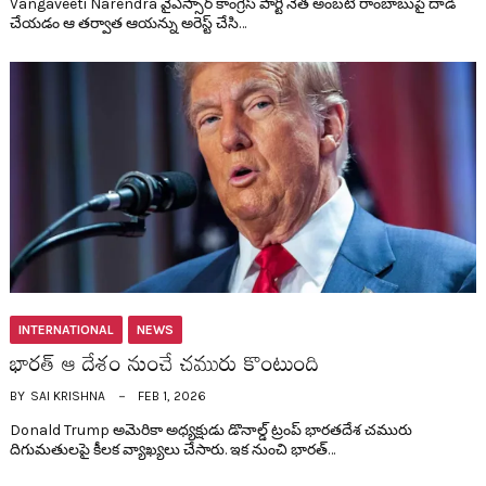
Vangaveeti Narendra వైఎస్సార్ కాంగ్రెస్ పార్టీ నేత అంబ‌టి రాంబాబుపై దాడి
చేయడం ఆ త‌ర్వాత ఆయ‌న్ను అరెస్ట్ చేసి…
INTERNATIONAL
NEWS
భార‌త్ ఆ దేశం నుంచే చ‌మురు కొంటుంది
BY
SAI KRISHNA
FEB 1, 2026
Donald Trump అమెరికా అధ్య‌క్షుడు డొనాల్డ్ ట్రంప్ భార‌త‌దేశ చ‌మురు
దిగుమతుల‌పై కీల‌క వ్యాఖ్య‌లు చేసారు. ఇక నుంచి భార‌త్…