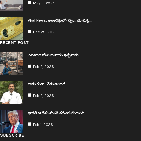
May 6, 2025
Viral News: అంత‌రిక్షంలో గ‌ర్భం.. భూమిపై…
Dec 29, 2025
RECENT POST
మోమోల కోసం బంగారం ఇచ్చేసాడు
Feb 2, 2026
నాడు రంగా.. నేడు అంబ‌టి
Feb 2, 2026
భార‌త్ ఆ దేశం నుంచే చ‌మురు కొంటుంది
Feb 1, 2026
SUBSCRIBE