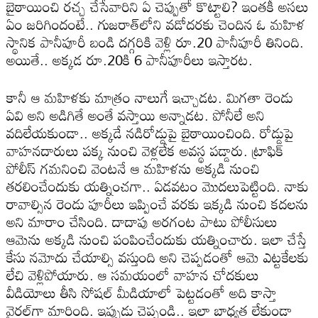
బైఠాయించి ర‌చ్చ చేసేవారిని ఏ చెప్పుతో కొట్టాలి? ఇంత‌కీ అస‌లు
ఏం జ‌రిగిందంటే.. గుజ‌రాత్‌లోని వ‌డోద‌ర‌కు చెందిన ఓ మ‌హిళ
స్థానిక పానీపూరీ బండి ద‌గ్గ‌రికి వెళ్లి రూ.20 పానీపూరీ తినింది.
అయితే.. అక్క‌డ రూ.20కి 6 పానీపూరీలు ఇస్తార‌ట‌.
కానీ ఆ మ‌హిళ‌కు మాత్రం నాలుగే ఇచ్చాడ‌ట‌. మిగ‌తా రెండు
ఏవి అని అడిగితే అంతే వ‌స్తాయి అన్నాడ‌ట‌. పోనీలే అని
వ‌దిలేయ‌కుండా.. అక్క‌డే న‌డిరోడ్డుపై బైఠాయించింది. రోడ్డుపై
వాహ‌న‌దారులు ప‌క్క నుంచి వెళ్ల‌లేక అవ‌స్థ ప‌డ్డారు. ట్రాఫిక్
పోలీస్ గ‌మ‌నించి వెంట‌నే ఆ మ‌హిళ‌ను అక్క‌డి నుంచి
త‌ర‌లించేందుకు య‌త్నించ‌గా.. ఏడ‌వ‌టం మొద‌లుపెట్టింది. నాకు
రావాల్సిన రెండు పూరీలు ఇప్పించే వ‌ర‌కు ఇక్క‌డి నుంచి క‌ద‌ల‌ను
అని మారాం చేసింది. దాదాపు అర‌గంట పాటు పోలీసులు
ఆమెను అక్క‌డి నుంచి పంపించేందుకు య‌త్నించారు. ఇలా చేస్తే
కేసు న‌మోదు చేయాల్సి వ‌స్తుంది అని చెప్ప‌డంతో ఆమె ఎట్ట‌కేల‌కు
లేచి వెళ్లిపోయారు. ఆ స‌మ‌యంలో వాహ‌న చోద‌కులు
వీడియోలు తీసి సోష‌ల్ మీడియాలో పెట్ట‌డంతో అది కాస్తా
వైర‌ల్‌గా మారింది. ఇప్పుడు చెప్పండి.. ఇలా బాధ్య‌త లేకుండా