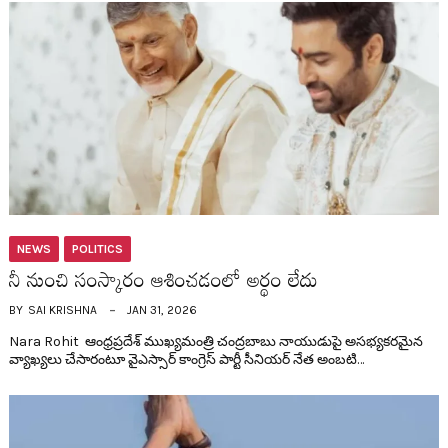
NEWS
POLITICS
నీ నుంచి సంస్కారం ఆశించ‌డంలో అర్థం లేదు
BY
SAI KRISHNA
JAN 31, 2026
Nara Rohit ఆంధ్ర‌ప్ర‌దేశ్ ముఖ్య‌మంత్రి చంద్ర‌బాబు నాయుడుపై అస‌భ్య‌క‌ర‌మైన
వ్యాఖ్య‌లు చేసారంటూ వైఎస్సార్ కాంగ్రెస్ పార్టీ సీనియ‌ర్ నేత అంబ‌టి…