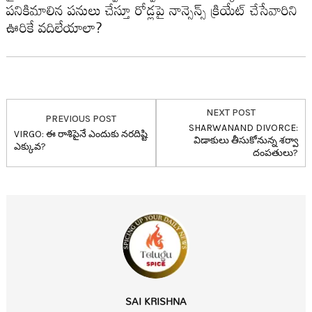
ప‌నికిమాలిన ప‌నులు చేస్తూ రోడ్ల‌పై నాన్సెన్స్ క్రియేట్ చేసేవారిని
ఊరికే వ‌దిలేయాలా?
NEXT POST
PREVIOUS POST
SHARWANAND DIVORCE:
VIRGO: ఈ రాశిపైనే ఎందుకు న‌ర‌దిష్టి
విడాకులు తీసుకోనున్న శ‌ర్వా
ఎక్కువ‌?
దంప‌తులు?
SAI KRISHNA