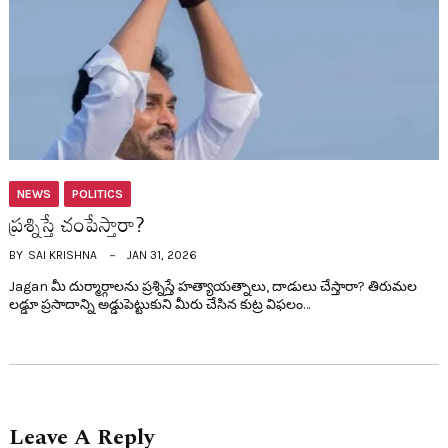
NEWS
POLITICS
ప్ర‌శ్నిస్తే చంపేస్తారా?
BY
SAI KRISHNA
JAN 31, 2026
Jagan మీ దుర్మార్గాలను ప్రశ్నిస్తే హత్యాయత్నాలు, దాడులు చేస్తారా? తిరుమల
లడ్డూ ప్రసాదాన్ని అడ్డుపెట్టుకుని మీరు చేసిన కుట్ర విఫలం…
Leave A Reply