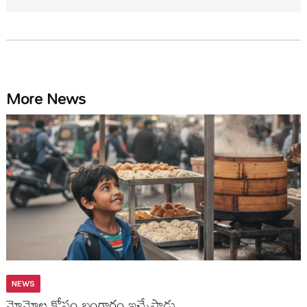
More News
NEWS
మోమోల కోసం బంగారం ఇచ్చేసాడు