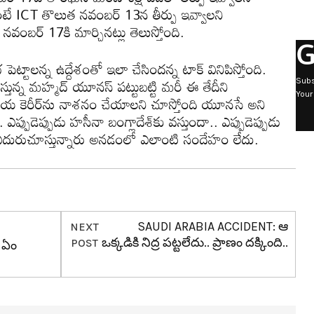
ుకంటే ICT తొలుత నవంబ‌ర్ 13న తీర్పు ఇవ్వాల‌ని
న‌వంబ‌ర్ 17కి మార్చిన‌ట్లు తెలుస్తోంది.
G
భ పెట్టాల‌న్న ఉద్దేశంతో ఇలా చేసింద‌న్న టాక్ వినిపిస్తోంది.
రిస్తున్న మ‌హ్మ‌ద్ యూన‌స్ ప‌ట్టుబ‌ట్టి మ‌రీ ఈ తేదీని
Subs
Your
కీయ కెరీర్‌ను నాశ‌నం చేయాల‌ని చూస్తోంది యూన‌సే అని
ఎప్పుడెప్పుడు హ‌సీనా బంగ్లాదేశ్‌కు వ‌స్తుందా.. ఎప్పుడెప్పుడు
‌తో ఎదురుచూస్తున్నారు అన‌డంలో ఎలాంటి సందేహం లేదు.
SAUDI ARABIA ACCIDENT: ఆ
NEXT
ఒక్క‌డికి నిద్ర ప‌ట్ట‌లేదు.. ప్రాణం ద‌క్కింది..
POST
 ఏం