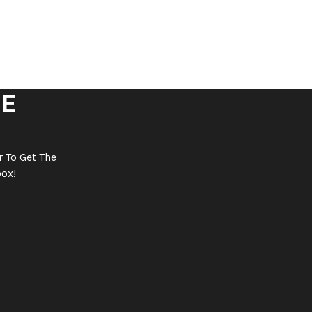
BE
 To Get The
box!