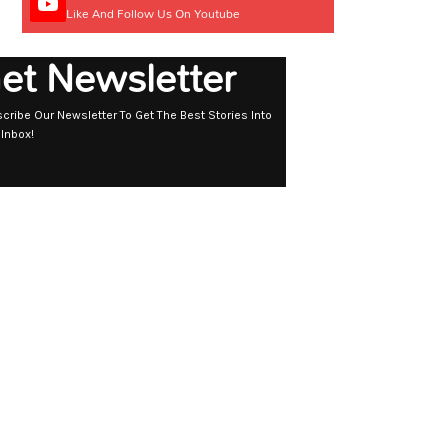
Like And Follow Us On Youtube
et Newsletter
cribe Our Newsletter To Get The Best Stories Into
 Inbox!