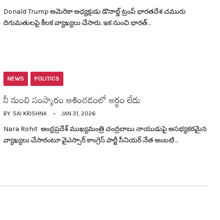
Donald Trump అమెరికా అధ్య‌క్షుడు డొనాల్డ్ ట్రంప్ భార‌త‌దేశ చ‌మురు
దిగుమతుల‌పై కీల‌క వ్యాఖ్య‌లు చేసారు. ఇక నుంచి భార‌త్…
NEWS
POLITICS
నీ నుంచి సంస్కారం ఆశించ‌డంలో అర్థం లేదు
BY
SAI KRISHNA
JAN 31, 2026
Nara Rohit ఆంధ్ర‌ప్ర‌దేశ్ ముఖ్య‌మంత్రి చంద్ర‌బాబు నాయుడుపై అస‌భ్య‌క‌ర‌మైన
వ్యాఖ్య‌లు చేసారంటూ వైఎస్సార్ కాంగ్రెస్ పార్టీ సీనియ‌ర్ నేత అంబ‌టి…