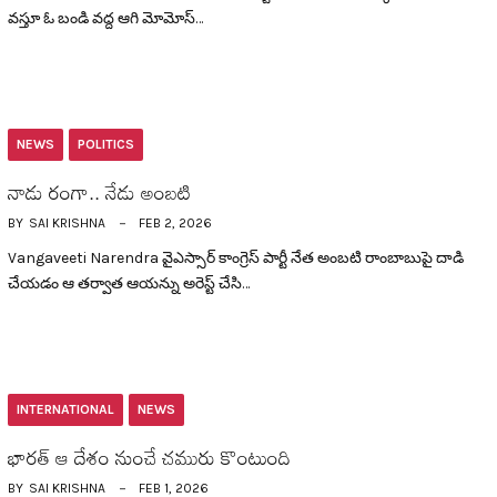
వ‌స్తూ ఓ బండి వ‌ద్ద ఆగి మోమోస్…
NEWS
POLITICS
నాడు రంగా.. నేడు అంబ‌టి
BY
SAI KRISHNA
FEB 2, 2026
Vangaveeti Narendra వైఎస్సార్ కాంగ్రెస్ పార్టీ నేత అంబ‌టి రాంబాబుపై దాడి
చేయడం ఆ త‌ర్వాత ఆయ‌న్ను అరెస్ట్ చేసి…
INTERNATIONAL
NEWS
భార‌త్ ఆ దేశం నుంచే చ‌మురు కొంటుంది
BY
SAI KRISHNA
FEB 1, 2026