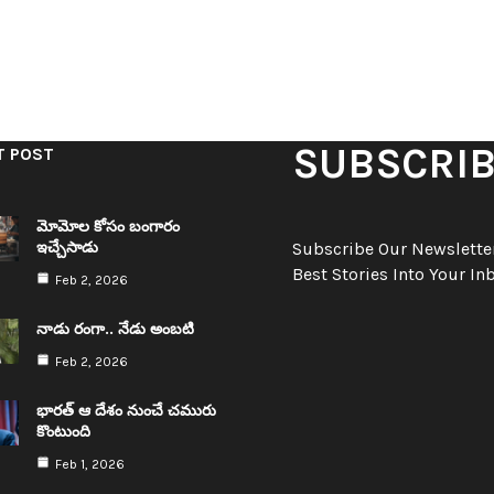
SUBSCRI
T POST
మోమోల కోసం బంగారం
ఇచ్చేసాడు
Subscribe Our Newsletter
Best Stories Into Your In
Feb 2, 2026
నాడు రంగా.. నేడు అంబ‌టి
Feb 2, 2026
భార‌త్ ఆ దేశం నుంచే చ‌మురు
కొంటుంది
Feb 1, 2026