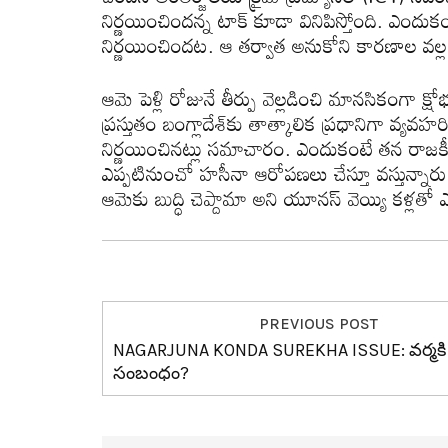
నిర్ణ‌యించింద‌న్న టాక్ కూడా వినిపిస్తోంది. ఎంద
నిర్ణ‌యించింద‌ట‌. ఆ త‌ర్వాత అనుకోని కార‌ణాల వ‌ల్ల 
ఆమె పెళ్లి రోజునే తీర్పు వెల్ల‌డించి మాన‌సికంగా క్షో
ప్ర‌స్తుతం బంగ్లాదేశ్‌కు తాత్కాలిక ప్ర‌ధానిగా వ్య‌వ‌హ‌
నిర్ణ‌యించిన‌ట్లు స‌మాచారం. ఎందుకంటే త‌న రాజ‌
ఎప్ప‌టినుంచో హ‌సీనా ఆరోప‌ణ‌లు చేస్తూ వ‌స్తున్నారు. 
ఆమెకు బుద్ధి చెప్దామా అని యూన‌స్ వెయ్యి క‌ళ్ల
PREVIOUS POST
NAGARJUNA KONDA SUREKHA ISSUE: వ‌ర్మ‌కి
సంబంధం?