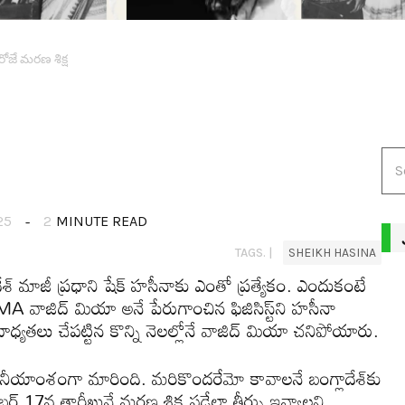
జే మ‌ర‌ణ శిక్ష‌
25
2
MINUTE READ
TAGS. |
SHEIKH HASINA
 మాజీ ప్ర‌ధాని షేక్ హ‌సీనాకు ఎంతో ప్ర‌త్యేకం. ఎందుకంటే
 వాజిద్ మియా అనే పేరుగాంచిన ఫిజిసిస్ట్‌ని హ‌సీనా
బాధ్య‌త‌లు చేప‌ట్టిన కొన్ని నెలల్లోనే వాజిద్ మియా చనిపోయారు.
ర్చ‌నీయాంశంగా మారింది. మ‌రికొంద‌రేమో కావాల‌నే బంగ్లాదేశ్‌కు
‌ర్ 17వ తారీఖునే మ‌ర‌ణ శిక్ష ప‌డేలా తీర్పు ఇవ్వాల‌ని