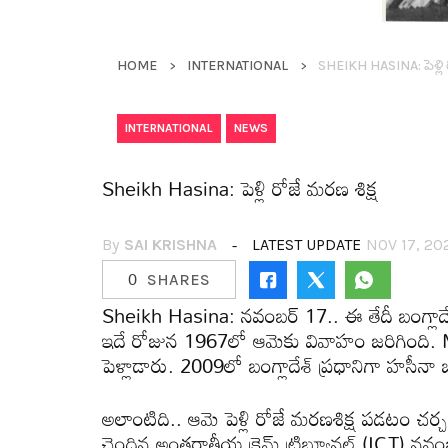
HOME
INTERNATIONAL
SHEIKH HASINA: పెళ్లి రో
,
INTERNATIONAL
NEWS
Sheikh Hasina: పెళ్లి రోజే మ‌ర‌ణ శిక్ష‌
By
SAI KRISHNA
LATEST UPDATE
NOV 17, 20
0
SHARES
Sheikh Hasina: న‌వంబ‌ర్ 17.. ఈ తేదీ బంగ్లాదేశ్
ఇదే రోజున 1967లో ఆమెకు వివాహం జ‌రిగింది. MA
పెళ్లాడారు. 2009లో బంగ్లాదేశ్ ప్ర‌ధానిగా హ‌సీనా 
అలాంటిది.. ఆమె పెళ్లి రోజే మ‌ర‌ణ‌శిక్ష ప‌డ‌టం చ‌
చెందిన అంత‌ర్జాతీయ క్రైమ్ ట్రిబ్యూన‌ల్ (ICT) న‌వంబ