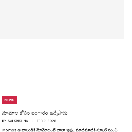
NEWS
మోమోల కోసం బంగారం ఇచ్చేసాడు
BY
SAI KRISHNA
FEB 2, 2026
Momos ఆ బాలుడికి మోమోలంటే చాలా ఇష్టం. మాటిమాటికీ స్కూల్ నుంచి