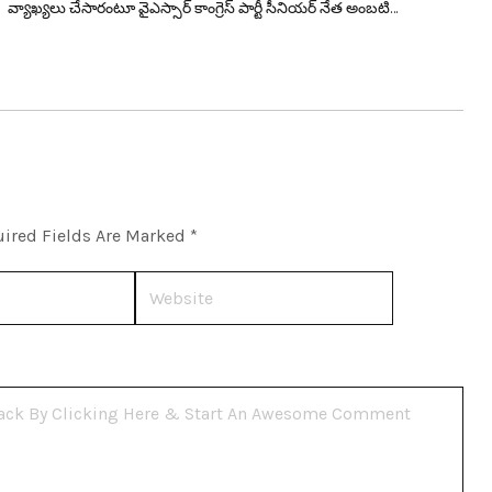
వ్యాఖ్య‌లు చేసారంటూ వైఎస్సార్ కాంగ్రెస్ పార్టీ సీనియ‌ర్ నేత అంబ‌టి…
ired Fields Are Marked
*
Website