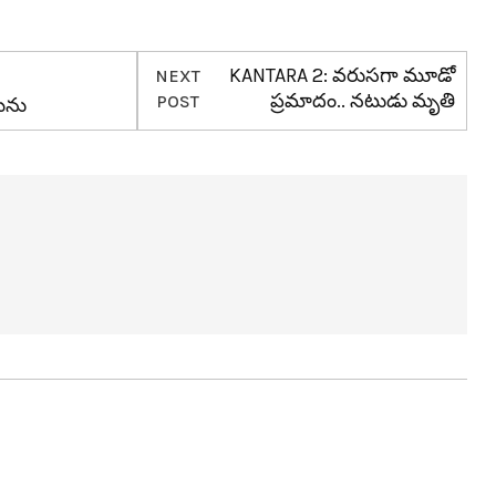
KANTARA 2: వ‌రుస‌గా మూడో
NEXT
ప్ర‌మాదం.. న‌టుడు మృతి
POST
‌ను