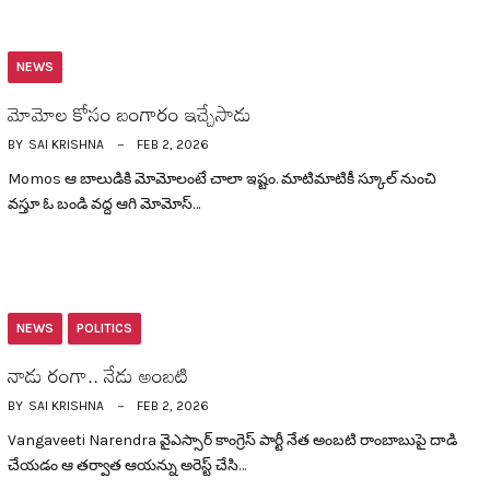
NEWS
మోమోల కోసం బంగారం ఇచ్చేసాడు
BY
SAI KRISHNA
FEB 2, 2026
Momos ఆ బాలుడికి మోమోలంటే చాలా ఇష్టం. మాటిమాటికీ స్కూల్ నుంచి
వ‌స్తూ ఓ బండి వ‌ద్ద ఆగి మోమోస్…
NEWS
POLITICS
నాడు రంగా.. నేడు అంబ‌టి
BY
SAI KRISHNA
FEB 2, 2026
Vangaveeti Narendra వైఎస్సార్ కాంగ్రెస్ పార్టీ నేత అంబ‌టి రాంబాబుపై దాడి
చేయడం ఆ త‌ర్వాత ఆయ‌న్ను అరెస్ట్ చేసి…