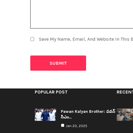
Save My Name, Email, And Website In This 
POPULAR POST
RECEN
Pawan Kalyan Brother: ప‌వ‌న్
సీఎం…
Jan 20, 2025