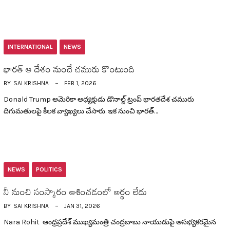
INTERNATIONAL
NEWS
భార‌త్ ఆ దేశం నుంచే చ‌మురు కొంటుంది
BY
SAI KRISHNA
FEB 1, 2026
Donald Trump అమెరికా అధ్య‌క్షుడు డొనాల్డ్ ట్రంప్ భార‌త‌దేశ చ‌మురు
దిగుమతుల‌పై కీల‌క వ్యాఖ్య‌లు చేసారు. ఇక నుంచి భార‌త్…
NEWS
POLITICS
నీ నుంచి సంస్కారం ఆశించ‌డంలో అర్థం లేదు
BY
SAI KRISHNA
JAN 31, 2026
Nara Rohit ఆంధ్ర‌ప్ర‌దేశ్ ముఖ్య‌మంత్రి చంద్ర‌బాబు నాయుడుపై అస‌భ్య‌క‌ర‌మైన