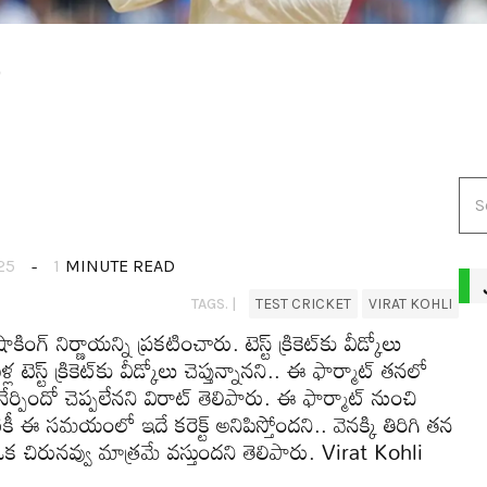
ు
25
1
MINUTE READ
TAGS. |
TEST CRICKET
VIRAT KOHLI
గ్ నిర్ణాయ‌న్ని ప్ర‌కటించారు. టెస్ట్ క్రికెట్‌కు వీడ్కోలు
‌ టెస్ట్ క్రికెట్‌కు వీడ్కోలు చెప్తున్నాన‌ని.. ఈ ఫార్మాట్ త‌న‌లో
ేర్పిందో చెప్ప‌లేన‌ని విరాట్ తెలిపారు. ఈ ఫార్మాట్ నుంచి
ీ ఈ స‌మయంలో ఇదే క‌రెక్ట్ అనిపిస్తోంద‌ని.. వెన‌క్కి తిరిగి త‌న
ో ఒక చిరున‌వ్వు మాత్ర‌మే వ‌స్తుంద‌ని తెలిపారు. Virat Kohli