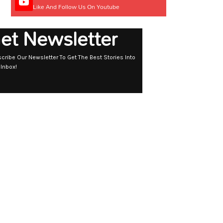
Like And Follow Us On Youtube
et Newsletter
cribe Our Newsletter To Get The Best Stories Into
 Inbox!