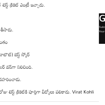
్ట్ క్రికెట్ ఎంట్రీ ఇచ్చాడు.
G
ు తీసాడు.
Subs
Your
సొంతం
ౌట్) బెస్ట్ స్కోర్
ంబ‌ర్ వ‌న్‌గా నిలిచింది.
‌వ‌హ‌రించాడు.
ఈరోజు టెస్ట్ క్రికెట్‌కి పూర్తిగా వీడ్కోలు ప‌లికాడు. Virat Kohli