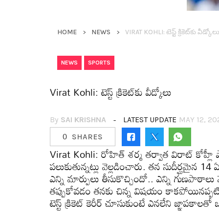
HOME
NEWS
VIRAT KOHLI: టెస్ట్ క్రికెట్‌కు వీడ్కోల
,
NEWS
SPORTS
Virat Kohli: టెస్ట్ క్రికెట్‌కు వీడ్కోలు
By
SAI KRISHNA
LATEST UPDATE
MAY 12, 20
0
SHARES
Virat Kohli: రోహిత్ శ‌ర్మ త‌ర్వాత విరాట్ కోహ్లీ షాకిం
ప‌లుకుతున్న‌ట్లు వెల్ల‌డించారు. త‌న సుదీర్ఘ‌మైన 14 ఏళ్ల
ఎన్ని మార్పులు తీసుకొచ్చిందో.. ఎన్ని గుణ‌పాఠాలు న
త‌ప్పుకోవ‌డం త‌న‌కు చిన్న విష‌యం కాక‌పోయిన‌ప్ప‌టిక
టెస్ట్ క్రికెట్ కెరీర్ చూసుకుంటే ఎన‌లేని జ్ఞాప‌కాలత