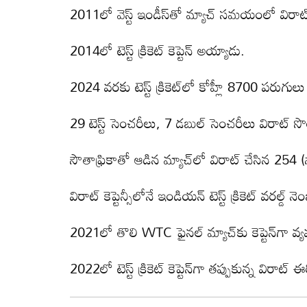
2011లో వెస్ట్ ఇండీస్‌తో మ్యాచ్ స‌మ‌యంలో విరాట్ టెస
2014లో టెస్ట్ క్రికెట్ కెప్టెన్ అయ్యాడు.
2024 వ‌ర‌కు టెస్ట్ క్రికెట్‌లో కోహ్లీ 8700 ప‌రుగుల
29 టెస్ట్ సెంచ‌రీలు, 7 డ‌బుల్ సెంచరీలు విరాట్ 
సౌతాఫ్రికాతో ఆడిన మ్యాచ్‌లో విరాట్ చేసిన 254 (నాట
విరాట్ కెప్టెన్సీలోనే ఇండియ‌న్ టెస్ట్ క్రికెట్ వ‌ర‌ల్డ్ నె
2021లో తొలి WTC ఫైన‌ల్ మ్యాచ్‌కు కెప్టెన్‌గా వ్య
2022లో టెస్ట్ క్రికెట్ కెప్టెన్‌గా త‌ప్పుకున్న విరాట్ 