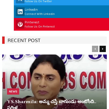
Follow Us On Twitter
Linkedin
Connect With Linkedin
Pinterest
Follow Us On Pinterest
RECENT POST
Previous
Nex
NEWS
YS Sharmila: అమ్మ చ‌స్తే బాగుండు అంటోంది..
ష‌ర్మిళ…