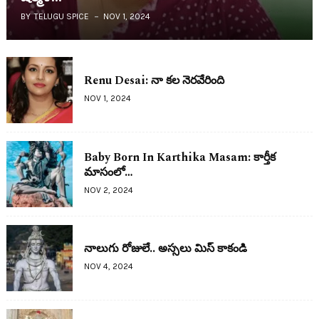
BY
TELUGU SPICE
NOV 1, 2024
Renu Desai: నా క‌ల నెర‌వేరింది
NOV 1, 2024
Baby Born In Karthika Masam: కార్తీక
మాసంలో…
NOV 2, 2024
నాలుగు రోజులే.. అస్స‌లు మిస్ కాకండి
NOV 4, 2024