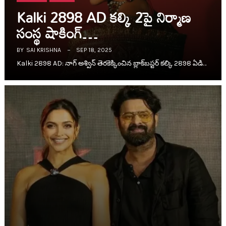
Kalki 2898 AD క‌ల్కి 2పై నిర్మాణ
సంస్థ షాకింగ్…
BY
SAI KRISHNA
SEP 18, 2025
Kalki 2898 AD: నాగ్ అశ్విన్ తెర‌కెక్కించిన బ్లాక్‌బ‌స్ట‌ర్ క‌ల్కి 2898 ఏడి…