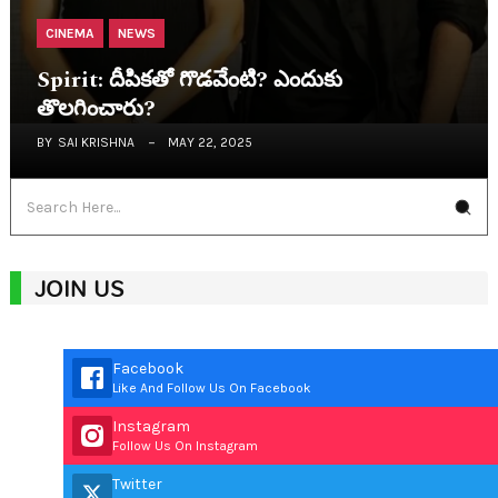
CINEMA
NEWS
Spirit: దీపిక‌తో గొడ‌వేంటి? ఎందుకు
తొల‌గించారు?
BY
SAI KRISHNA
MAY 22, 2025
JOIN US
Facebook
Like And Follow Us On Facebook
Instagram
Follow Us On Instagram
Twitter