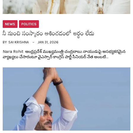
NEWS
POLITICS
నీ నుంచి సంస్కారం ఆశించ‌డంలో అర్థం లేదు
BY
SAI KRISHNA
JAN 31, 2026
Nara Rohit ఆంధ్ర‌ప్ర‌దేశ్ ముఖ్య‌మంత్రి చంద్ర‌బాబు నాయుడుపై అస‌భ్య‌క‌ర‌మైన
వ్యాఖ్య‌లు చేసారంటూ వైఎస్సార్ కాంగ్రెస్ పార్టీ సీనియ‌ర్ నేత అంబ‌టి…