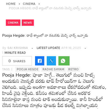
HOME
CINEMA
POOJA HEGDE: రాధే శ్యాంలో నా న‌ట‌న‌కు మెచ్చి ఛాన్స్ ఇచ్చారు
,
CINEMA
NEWS
Pooja Hegde: రాధే శ్యాంలో నా న‌ట‌న‌కు మెచ్చి ఛాన్స్ ఇచ్చారు
By
SAI KRISHNA
LATEST UPDATE
APR 18, 2025
1
MINUTE READ
0
SHARES
TAGS. |
POOJA HEGDE
RADHE SHYAM
RETRO
Pooja Hegde: పూజా హెగ్డే.. తెలుగులో మంచి హిట్స్
అందుకుని మొన్నటి వ‌ర‌కు టాప్ హీరోయిన్‌గా ఓ వెలుగు
వెలిగింది. ఇప్పుడు అంత‌గా అవ‌కాశాలు లేక‌పోవ‌డంతో త‌మిళం,
హిందీ వైపు వెళ్లింది. క‌నీసం త‌మిళంలో చేసిన అర‌కొర
సినిమాలైనా కాస్త మంచి టాక్ అందుకున్నాయి. కానీ హిందీలో
చేసిన సినిమాలు మాత్రం పూజ‌కు పీడ క‌ల‌ల్నే మిగిల్చాయ‌ని