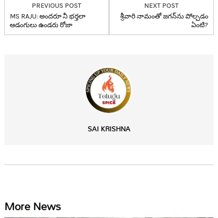
PREVIOUS POST
NEXT POST
MS RAJU: అంద‌రూ నీ భ‌ర్త‌లా
శ్రీవారి నామంతో జ‌గ‌న్‌ను పోల్చ‌డం
ఆడంగులు ఉండ‌రు రోజా
ఏంటి?
SAI KRISHNA
More News