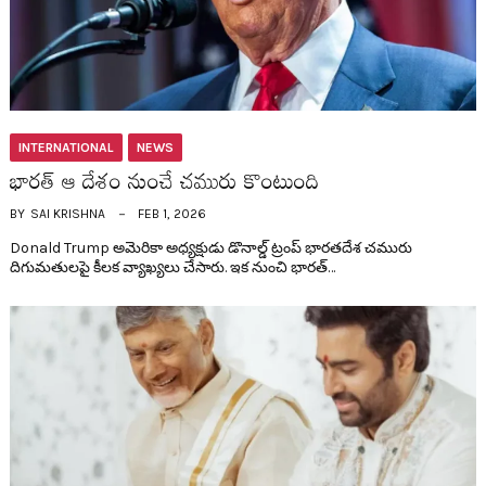
INTERNATIONAL
NEWS
భార‌త్ ఆ దేశం నుంచే చ‌మురు కొంటుంది
BY
SAI KRISHNA
FEB 1, 2026
Donald Trump అమెరికా అధ్య‌క్షుడు డొనాల్డ్ ట్రంప్ భార‌త‌దేశ చ‌మురు
దిగుమతుల‌పై కీల‌క వ్యాఖ్య‌లు చేసారు. ఇక నుంచి భార‌త్…