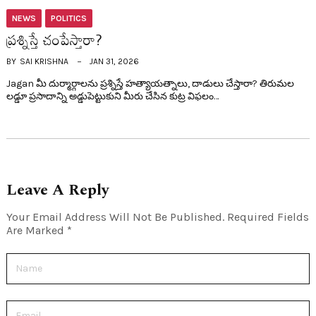
NEWS
POLITICS
ప్ర‌శ్నిస్తే చంపేస్తారా?
BY
SAI KRISHNA
JAN 31, 2026
Jagan మీ దుర్మార్గాలను ప్రశ్నిస్తే హత్యాయత్నాలు, దాడులు చేస్తారా? తిరుమల
లడ్డూ ప్రసాదాన్ని అడ్డుపెట్టుకుని మీరు చేసిన కుట్ర విఫలం…
Leave A Reply
Your Email Address Will Not Be Published.
Required Fields
Are Marked
*
Name
Email