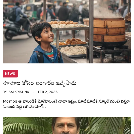
NEWS
మోమోల కోసం బంగారం ఇచ్చేసాడు
BY
SAI KRISHNA
FEB 2, 2026
Momos ఆ బాలుడికి మోమోలంటే చాలా ఇష్టం. మాటిమాటికీ స్కూల్ నుంచి వ‌స్తూ
ఓ బండి వ‌ద్ద ఆగి మోమోస్…