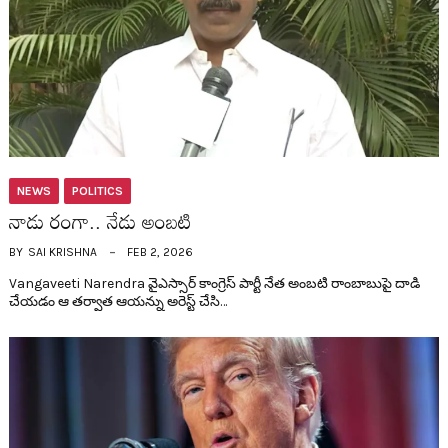
NEWS
POLITICS
నాడు రంగా.. నేడు అంబ‌టి
BY
SAI KRISHNA
FEB 2, 2026
Vangaveeti Narendra వైఎస్సార్ కాంగ్రెస్ పార్టీ నేత అంబ‌టి రాంబాబుపై దాడి
చేయడం ఆ త‌ర్వాత ఆయ‌న్ను అరెస్ట్ చేసి…