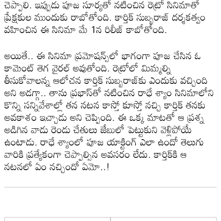
చెప్పాలి. ఇప్పుడు పూజ సూర్య‌తో న‌టించిన రెట్రో సినిమాతో
ప్రేక్ష‌కుల ముందుకు రాబోతోంది. కార్తిక్ సుబ్బ‌రాజ్ ద‌ర్శ‌క‌త్వం
వ‌హించిన ఈ సినిమా మే 1న రిలీజ్ కాబోతోంది.
అయితే.. ఈ సినిమా ప్ర‌మోష‌న్స్‌లో భాగంగా పూజ చేసిన ఓ
కామెంట్ తెగ వైర‌ల్ అవుతోంది. రెట్రోలో మిమ్మ‌ల్ని
తీసుకోవాల‌న్న ఆలోచ‌న కార్తిక్ సుబ్బ‌రాజ్‌కు ఎందుకు వ‌చ్చింది
అని అడ‌గ్గా.. తాను ప్ర‌భాస్‌తో న‌టించిన రాధే శ్యాం సినిమాలోని
కొన్ని స‌న్నివేశాల్లో త‌న న‌ట‌న కాస్తో కూస్తో న‌చ్చి కార్తిక్ త‌న‌కు
అవ‌కాశం ఇచ్చాడు అని చెప్పింది. ఈ ఒక్క మాట‌తో ఆ ప్ర‌శ్న
అడిగిన వాడు రెండు చేతులు జేబులో పెట్టుకుని వెళ్లిపోయే
ఉంటాడు. రాధే శ్యాంలో పూజ యాక్టింగ్ ఎలా ఉందో తెలుగు
వారికి ప్ర‌త్యేకంగా చెప్పాల్సిన అవ‌స‌రం లేదు. కార్తిక్‌కి ఆ
న‌ట‌న‌లో ఏం నచ్చిందో ఏమో..!