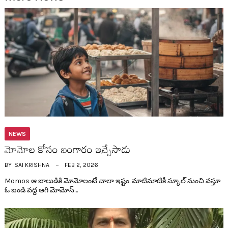
NEWS
మోమోల కోసం బంగారం ఇచ్చేసాడు
BY
SAI KRISHNA
FEB 2, 2026
Momos ఆ బాలుడికి మోమోలంటే చాలా ఇష్టం. మాటిమాటికీ స్కూల్ నుంచి వ‌స్తూ
ఓ బండి వ‌ద్ద ఆగి మోమోస్…