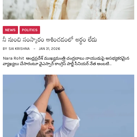
NEWS
POLITICS
నీ నుంచి సంస్కారం ఆశించ‌డంలో అర్థం లేదు
BY
SAI KRISHNA
JAN 31, 2026
Nara Rohit ఆంధ్ర‌ప్ర‌దేశ్ ముఖ్య‌మంత్రి చంద్ర‌బాబు నాయుడుపై అస‌భ్య‌క‌ర‌మైన
వ్యాఖ్య‌లు చేసారంటూ వైఎస్సార్ కాంగ్రెస్ పార్టీ సీనియ‌ర్ నేత అంబ‌టి…