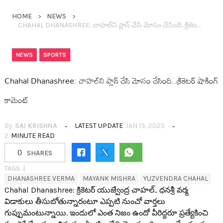
HOME
NEWS
CHAHAL DHANASHREE: చాహ‌ల్‌ని ప్లాన్ చేసి మోసం చేసింది..క్రికెట‌ర్ షాకింగ్ కామెంట్
,
NEWS
SPORTS
Chahal Dhanashree: చాహ‌ల్‌ని ప్లాన్ చేసి మోసం చేసింది..క్రికెట‌ర్ షాకింగ్
కామెంట్
By
SAI KRISHNA
LATEST UPDATE
JAN 13, 2025
2
MINUTE READ
0
SHARES
TAGS. |
DHANASHREE VERMA
MAYANK MISHRA
YUZVENDRA CHAHAL
Chahal Dhanashree: క్రికెట‌ర్ యుజ్వేంద్ర చాహ‌ల్.. ధ‌న‌శ్రీ వ‌ర్మ
విడాకులు తీసుబోతున్నారంటూ ఎప్ప‌టి నుంచో వార్త‌లు
గుప్పుమంటున్నాయి. ఇందులో ఎంత నిజం ఉందో వీరిద్ద‌రూ ప్ర‌త్యేకించి