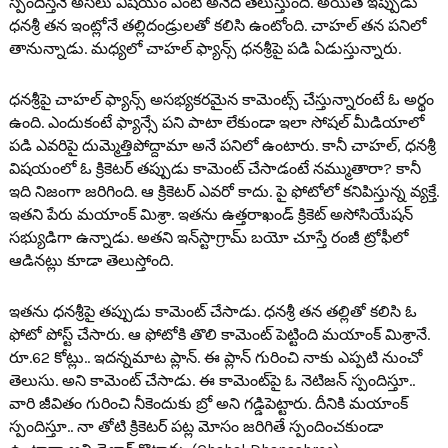
స్పందిస్తేనే అస‌లు విష‌యం ఏంటి అనేది తెలుస్తుంది. అయితే ఇప్పుడు
ధన‌శ్రీ త‌న ఇంట్లోనే త‌ల్లిదండ్రుల‌తో క‌లిసి ఉంటోంది. చాహ‌ల్ త‌న ప‌నిలో
తానున్నాడు. మ‌ధ్య‌లో చాహ‌ల్ ఫ్యాన్స్ ధ‌న‌శ్రీపై ప‌డి ఏడుస్తున్నారు.
ధ‌న‌శ్రీపై చాహ‌ల్ ఫ్యాన్స్ అస‌భ్య‌క‌ర‌మైన కామెంట్స్ చేస్తున్నారంటే ఓ అర్థం
ఉంది. ఎందుకంటే ఫ్యాన్సే ప‌ని పాటా లేకుండా ఇలా సోష‌ల్ మీడియాలో
ప‌డి ఎవ‌రిపై దుమ్మెత్తిపోద్దామా అనే పనిలో ఉంటారు. కానీ చాహ‌ల్, ధ‌న‌శ్రీ
విష‌యంలో ఓ క్రికెట‌ర్ త‌ప్పుడు కామెంట్ చేసాడంటే న‌మ్ముతారా? కానీ
ఇది నిజంగా జ‌రిగింది. ఆ క్రికెట‌ర్ ఎవ‌రో కాదు. పై ఫోటోలో క‌నిపిస్తున్న వ్య‌క్తే.
ఇత‌ని పేరు మ‌యాంక్ మిశ్రా. ఇత‌ను ఉత్త‌రాఖండ్ క్రికెట్ అసోసియేష‌న్
స‌భ్యుడిగా ఉన్నాడు. అత‌ని ఇన్‌స్టాగ్రామ్ బ‌యో చూస్తే రంజీ ట్రోఫీలో
ఆడిన‌ట్లు కూడా తెలుస్తోంది.
ఇత‌ను ధ‌న‌శ్రీపై త‌ప్పుడు కామెంట్ చేసాడు. ధ‌న‌శ్రీ త‌న తల్లితో క‌లిసి ఓ
ఫోటో పోస్ట్ చేసారు. ఆ ఫోటోకి తొలి కామెంట్ పెట్టింది మ‌యాంక్ మిశ్రానే.
రూ.62 కోట్లు.. ఇద‌న్న‌మాట ప్లాన్. ఈ ప్లాన్ గురించి నాకు ఎప్ప‌టి నుంచో
తెలుసు. అని కామెంట్ చేసాడు. ఈ కామెంట్‌పై ఓ నెటిజన్ స్పందిస్తూ..
వారి జీవితం గురించి నీకెందుకు బ్రో అని గ‌డ్డిపెట్టారు. దీనికి మ‌యాంక్
స్పందిస్తూ.. నా తోటి క్రికెట‌ర్ ప‌ట్ల మోసం జ‌రిగితే స్పందించ‌కుండా