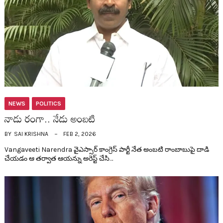
NEWS
POLITICS
నాడు రంగా.. నేడు అంబ‌టి
BY
SAI KRISHNA
FEB 2, 2026
Vangaveeti Narendra వైఎస్సార్ కాంగ్రెస్ పార్టీ నేత అంబ‌టి రాంబాబుపై దాడి
చేయడం ఆ త‌ర్వాత ఆయ‌న్ను అరెస్ట్ చేసి…