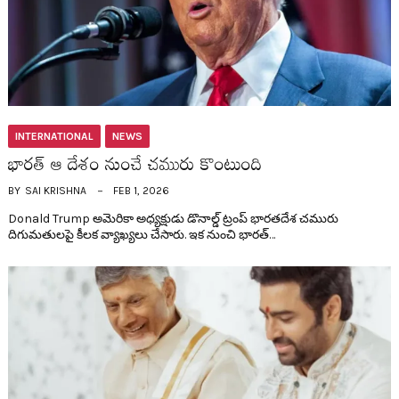
INTERNATIONAL
NEWS
భార‌త్ ఆ దేశం నుంచే చ‌మురు కొంటుంది
BY
SAI KRISHNA
FEB 1, 2026
Donald Trump అమెరికా అధ్య‌క్షుడు డొనాల్డ్ ట్రంప్ భార‌త‌దేశ చ‌మురు
దిగుమతుల‌పై కీల‌క వ్యాఖ్య‌లు చేసారు. ఇక నుంచి భార‌త్…