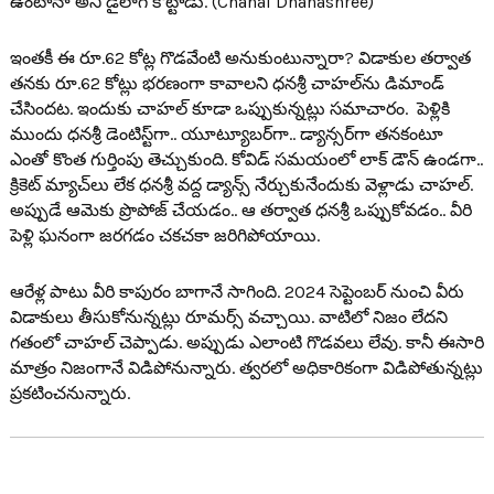
ఉంటానా అని డైలాగ్ కొట్టాడు. (Chahal Dhanashree)
ఇంత‌కీ ఈ రూ.62 కోట్ల గొడ‌వేంటి అనుకుంటున్నారా? విడాకుల త‌ర్వాత
త‌న‌కు రూ.62 కోట్లు భ‌ర‌ణంగా కావాల‌ని ధ‌న‌శ్రీ చాహ‌ల్‌ను డిమాండ్
చేసింద‌ట‌. ఇందుకు చాహ‌ల్ కూడా ఒప్పుకున్న‌ట్లు స‌మాచారం. పెళ్లికి
ముందు ధ‌న‌శ్రీ డెంటిస్ట్‌గా.. యూట్యూబ‌ర్‌గా.. డ్యాన్స‌ర్‌గా త‌న‌కంటూ
ఎంతో కొంత గుర్తింపు తెచ్చుకుంది. కోవిడ్ స‌మ‌యంలో లాక్ డౌన్ ఉండ‌గా..
క్రికెట్ మ్యాచ్‌లు లేక ధ‌న‌శ్రీ వ‌ద్ద డ్యాన్స్ నేర్చుకునేందుకు వెళ్లాడు చాహ‌ల్.
అప్పుడే ఆమెకు ప్రొపోజ్ చేయ‌డం.. ఆ త‌ర్వాత ధ‌న‌శ్రీ ఒప్పుకోవ‌డం.. వీరి
పెళ్లి ఘ‌నంగా జ‌ర‌గ‌డం చ‌క‌చ‌కా జ‌రిగిపోయాయి.
ఆరేళ్ల పాటు వీరి కాపురం బాగానే సాగింది. 2024 సెప్టెంబ‌ర్ నుంచి వీరు
విడాకులు తీసుకోనున్న‌ట్లు రూమ‌ర్స్ వ‌చ్చాయి. వాటిలో నిజం లేద‌ని
గ‌తంలో చాహ‌ల్ చెప్పాడు. అప్పుడు ఎలాంటి గొడ‌వ‌లు లేవు. కానీ ఈసారి
మాత్రం నిజంగానే విడిపోనున్నారు. త్వ‌ర‌లో అధికారికంగా విడిపోతున్న‌ట్లు
ప్ర‌క‌టించ‌నున్నారు.