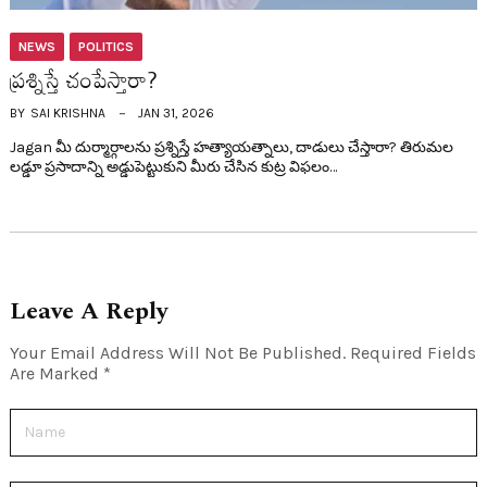
NEWS
POLITICS
ప్ర‌శ్నిస్తే చంపేస్తారా?
BY
SAI KRISHNA
JAN 31, 2026
Jagan మీ దుర్మార్గాలను ప్రశ్నిస్తే హత్యాయత్నాలు, దాడులు చేస్తారా? తిరుమల
లడ్డూ ప్రసాదాన్ని అడ్డుపెట్టుకుని మీరు చేసిన కుట్ర విఫలం…
Leave A Reply
Your Email Address Will Not Be Published.
Required Fields
Are Marked
*
Name