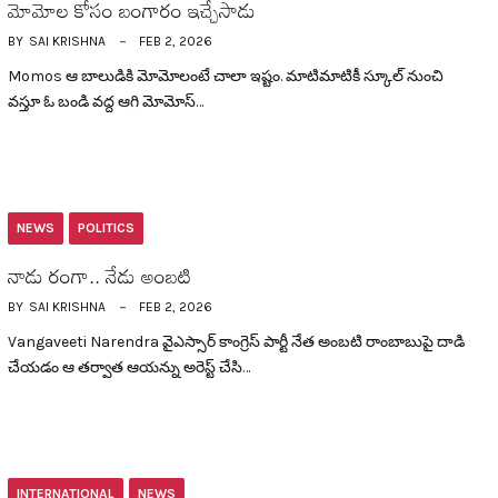
మోమోల కోసం బంగారం ఇచ్చేసాడు
BY
SAI KRISHNA
FEB 2, 2026
Momos ఆ బాలుడికి మోమోలంటే చాలా ఇష్టం. మాటిమాటికీ స్కూల్ నుంచి
వ‌స్తూ ఓ బండి వ‌ద్ద ఆగి మోమోస్…
NEWS
POLITICS
నాడు రంగా.. నేడు అంబ‌టి
BY
SAI KRISHNA
FEB 2, 2026
Vangaveeti Narendra వైఎస్సార్ కాంగ్రెస్ పార్టీ నేత అంబ‌టి రాంబాబుపై దాడి
చేయడం ఆ త‌ర్వాత ఆయ‌న్ను అరెస్ట్ చేసి…
INTERNATIONAL
NEWS