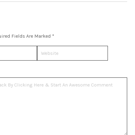
ired Fields Are Marked
*
Website