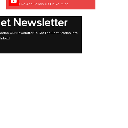
Like And Follow Us On Youtube
et Newsletter
cribe Our Newsletter To Get The Best Stories Into
 Inbox!