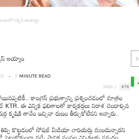
ీయడంలో సక్సెస్ అయ్యాం
ెస్ అయ్యాం
25
2
MINUTE READ
TAGS. |
KTR
న‌ప్ప‌టికీ.. కాంగ్రెస్ ప్ర‌భుత్వాన్ని ప్ర‌శ్నించ‌డంలో మాత్రం
డెంట్ KTR. ఈ ఎన్నిక ఫలితాలతో కార్యకర్తలు నిరాశ చెందాల్సిన
 కృషికి తానేం ఇచ్చినా రుణం తీర్చుకోలేనని అన్నారు.
ను తిప్పి కొట్ట‌డంలో సోష‌ల్ మీడియా వారియ‌ర్లు ముందున్నార‌ని
లో పెట్టుకోకుండా వచ్చే స్థానిక సంస్థల ఎన్నికలకు సన్నద్ధం