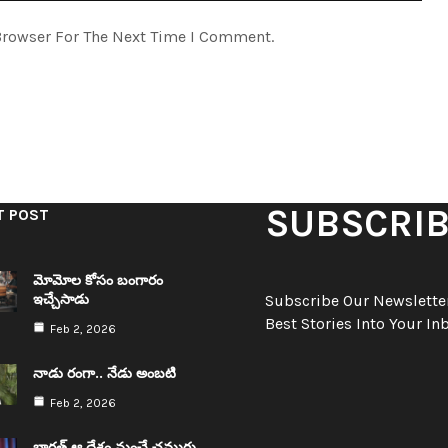
Browser For The Next Time I Comment.
SUBSCRI
T POST
మోమోల కోసం బంగారం
ఇచ్చేసాడు
Subscribe Our Newsletter
Best Stories Into Your In
Feb 2, 2026
నాడు రంగా.. నేడు అంబ‌టి
Feb 2, 2026
భార‌త్ ఆ దేశం నుంచే చ‌మురు