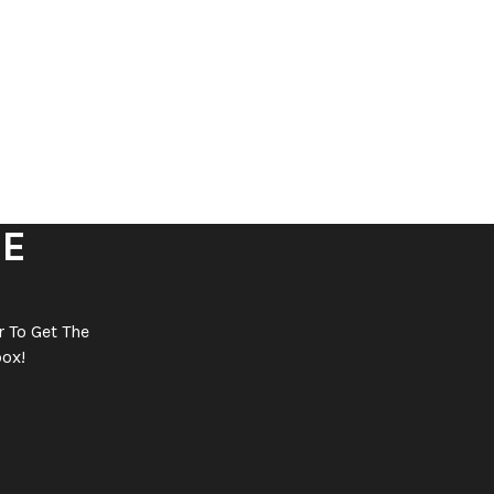
BE
 To Get The
box!