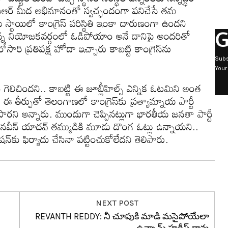
సీఆర్‌ మీద అభిమానంతో స్వచ్ఛందంగా పనిచేసే త‌మ‌
య స్థాయిలో కాంగ్రెస్ పరిస్థితి ఇంకా దారుణంగా ఉందని
G
్న నియోజ‌క‌వ‌ర్గంలో ఓడిపోయాం అనే దానిపై అంద‌రితో
ారి ప్ర‌తిప‌క్ష హోదా ఇచ్చారు కాబ‌ట్టి కాంగ్రెస్‌ను
Subs
Your
మే గెలిచింద‌ని.. కాబ‌ట్టి ఈ జూబ్లీహిల్స్ ఎన్నిక ఓట‌మిని అంత
 ఈ తీర్పుతో తెలంగాణ‌లో కాంగ్రెస్‌కు ప్ర‌త్యామ్నాయ పార్టీ
ార‌ని అన్నారు. ముందుగా చెప్పిన‌ట్లుగా భార‌తీయ జ‌న‌తా పార్టీ
ర్ధి న‌వీన్ యాద‌వ్ త‌మ్ముడికి మూడు దొంగ ఓట్లు ఉన్నాయ‌ని..
్‌కు ఫిర్యాదు చేసినా ప‌ట్టించుకోలేద‌ని తెలిపారు.
NEXT POST
REVANTH REDDY: నీ చూపుకి మాడి మ‌సైపోయేలా
ఉన్నామ్ హ‌రీష్ రావు