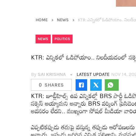
HOME
NEWS
KTR: ఎన్నిక‌లో ఓడిపోయాం.. నిలద
,
NEWS
POLITICS
KTR: ఎన్నిక‌లో ఓడిపోయాం.. నిలదీయడంలో సక్స
By
SAI KRISHNA
LATEST UPDATE
NOV 14, 20
0
SHARES
KTR: జూబ్లీహిల్స్ ఉప ఎన్నిక‌ల్లో BRS పార్టీ ఓడిపోయి
స‌క్సెస్ అయ్యామ‌ని అన్నారు BRS వ‌ర్కింగ్ ప్రెసి
అవసరం లేదని.. ముఖ్యంగా సోషల్ మీడియా వారియర్ల
ఎప్ప‌టిక‌ప్పుడు త‌మ‌పై వ‌స్తున్న త‌ప్పుడు ఆరోప‌ణ‌ల
అన్నారు. ఇప్పుడు జ‌రిగిన ఎన్నిక ఫ‌లితాన్ని మ‌న‌సు