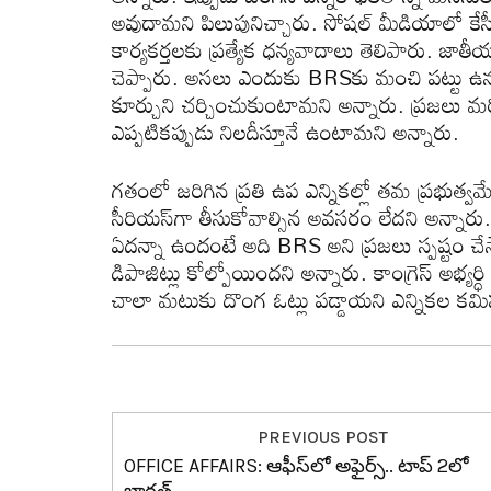
అవుదామ‌ని పిలుపునిచ్చారు. సోషల్ మీడియాలో కే
కార్యకర్తలకు ప్రత్యేక ధన్యవాదాలు తెలిపారు. జాతీ
చెప్పారు. అస‌లు ఎందుకు BRSకు మంచి ప‌ట్టు ఉన
కూర్చుని చ‌ర్చించుకుంటామ‌ని అన్నారు. ప్ర‌జ‌లు మ‌రోస
ఎప్ప‌టిక‌ప్పుడు నిల‌దీస్తూనే ఉంటామ‌ని అన్నారు.
గ‌తంలో జ‌రిగిన ప్ర‌తి ఉప ఎన్నిక‌ల్లో త‌మ ప్ర‌భుత్వ‌
సీరియ‌స్‌గా తీసుకోవాల్సిన అవ‌స‌రం లేద‌ని అన్నారు.
ఏద‌న్నా ఉందంటే అది BRS అని ప్ర‌జ‌లు స్ప‌ష్టం చేస
డిపాజిట్లు కోల్పోయింద‌ని అన్నారు. కాంగ్రెస్ అభ్య‌
చాలా మ‌టుకు దొంగ ఓట్లు ప‌డ్డాయ‌ని ఎన్నిక‌ల క‌మిష‌న
PREVIOUS POST
OFFICE AFFAIRS: ఆఫీస్‌లో అఫైర్స్.. టాప్ 2లో
భార‌త్