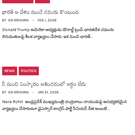
భార‌త్ ఆ దేశం నుంచే చ‌మురు కొంటుంది
BY
SAI KRISHNA
FEB 1, 2026
Donald Trump అమెరికా అధ్య‌క్షుడు డొనాల్డ్ ట్రంప్ భార‌త‌దేశ చ‌మురు
దిగుమతుల‌పై కీల‌క వ్యాఖ్య‌లు చేసారు. ఇక నుంచి భార‌త్…
NEWS
POLITICS
నీ నుంచి సంస్కారం ఆశించ‌డంలో అర్థం లేదు
BY
SAI KRISHNA
JAN 31, 2026
Nara Rohit ఆంధ్ర‌ప్ర‌దేశ్ ముఖ్య‌మంత్రి చంద్ర‌బాబు నాయుడుపై అస‌భ్య‌క‌ర‌మైన
వ్యాఖ్య‌లు చేసారంటూ వైఎస్సార్ కాంగ్రెస్ పార్టీ సీనియ‌ర్ నేత అంబ‌టి…