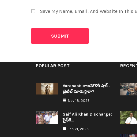
Save My Name, Email, And Website In This 
POPULAR POST
RECEN
Varanasi: రాజ‌మౌళికి షాక్‌..
టైటిల్ మారుస్తారా?
Nov 18, 2025
Saif Ali Khan Discharge:
సైఫ్‌కి…
Jan 21, 2025