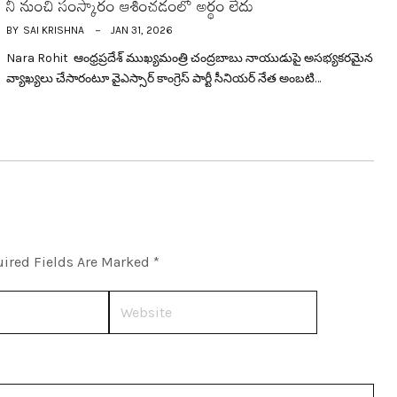
నీ నుంచి సంస్కారం ఆశించ‌డంలో అర్థం లేదు
BY
SAI KRISHNA
JAN 31, 2026
Nara Rohit ఆంధ్ర‌ప్ర‌దేశ్ ముఖ్య‌మంత్రి చంద్ర‌బాబు నాయుడుపై అస‌భ్య‌క‌ర‌మైన
వ్యాఖ్య‌లు చేసారంటూ వైఎస్సార్ కాంగ్రెస్ పార్టీ సీనియ‌ర్ నేత అంబ‌టి…
ired Fields Are Marked
*
Website