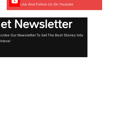
Like And Follow Us On Youtube
et Newsletter
cribe Our Newsletter To Get The Best Stories Into
 Inbox!