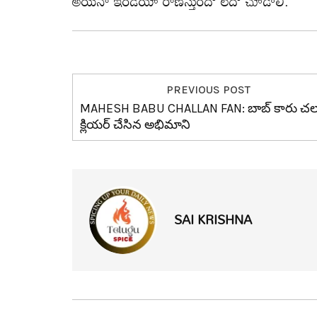
అయినా ఇండియా రాణిస్తుందో లేదో చూడాలి.
PREVIOUS POST
MAHESH BABU CHALLAN FAN: బాబ్ కారు చ‌లా
క్లియ‌ర్ చేసిన అభిమాని
SAI KRISHNA