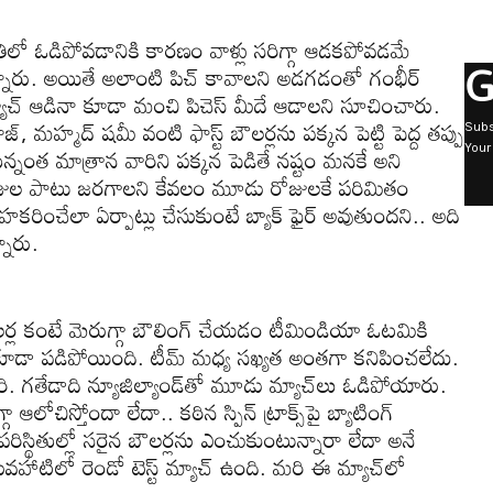
తిలో ఓడిపోవ‌డానికి కార‌ణం వాళ్లు సరిగ్గా ఆడ‌క‌పోవ‌డ‌మే
G
్నారు. అయితే అలాంటి పిచ్ కావాల‌ని అడ‌గ‌డంతో గంభీర్
 మ్యాచ్ ఆడినా కూడా మంచి పిచెస్ మీదే ఆడాల‌ని సూచించారు.
, మ‌హ్మ‌ద్ ష‌మీ వంటి ఫాస్ట్ బౌల‌ర్ల‌ను ప‌క్క‌న పెట్టి పెద్ద త‌ప్పు
Subs
్నంత మాత్రాన వారిని ప‌క్క‌న పెడితే న‌ష్టం మ‌న‌కే అని
Your
రోజుల పాటు జ‌ర‌గాల‌ని కేవ‌లం మూడు రోజుల‌కే ప‌రిమితం
క‌రించేలా ఏర్పాట్లు చేసుకుంటే బ్యాక్ ఫైర్ అవుతుంద‌ని.. అది
నారు.
‌త బౌల‌ర్ల కంటే మెరుగ్గా బౌలింగ్ చేయ‌డం టీమిండియా ఓట‌మికి
 కూడా పడిపోయింది. టీమ్ మ‌ధ్య స‌ఖ్య‌త అంత‌గా క‌నిపించ‌లేదు.
రి. గ‌తేడాది న్యూజిల్యాండ్‌తో మూడు మ్యాచ్‌లు ఓడిపోయారు.
ోచిస్తోందా లేదా.. క‌ఠిన స్పిన్ ట్రాక్స్‌పై బ్యాటింగ్
రిస్థితుల్లో స‌రైన బౌల‌ర్ల‌ను ఎంచుకుంటున్నారా లేదా అనే
వ‌హాటిలో రెండో టెస్ట్ మ్యాచ్ ఉంది. మ‌రి ఈ మ్యాచ్‌లో