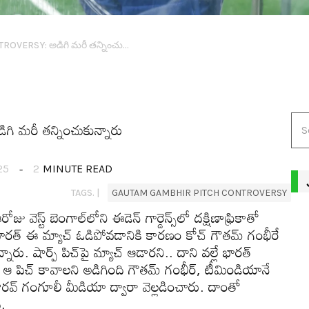
GAUTAM GAMBHIR PITCH CONTROVERSY: అడిగి మ‌రీ త‌న్నించుకున్నారు
మ‌రీ త‌న్నించుకున్నారు
25
2
MINUTE READ
TAGS. |
GAUTAM GAMBHIR PITCH CONTROVERSY
 బెంగాల్‌లోని ఈడెన్ గార్డెన్స్‌లో ద‌క్షిణాఫ్రికాతో
. భార‌త్ ఈ మ్యాచ్ ఓడిపోవ‌డానికి కార‌ణం కోచ్ గౌత‌మ్ గంభీరే
ారు. షార్ప్ పిచ్‌పై మ్యాచ్ ఆడారని.. దాని వ‌ల్లే భార‌త్
 పిచ్ కావాల‌ని అడిగింది గౌత‌మ్ గంభీర్, టీమిండియానే
ు సౌరవ్ గంగూలీ మీడియా ద్వారా వెల్ల‌డించారు. దాంతో
ి.