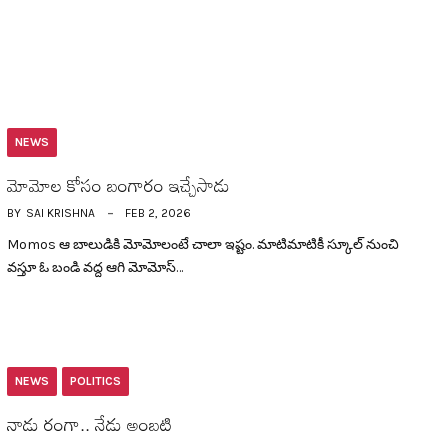
NEWS
మోమోల కోసం బంగారం ఇచ్చేసాడు
BY
SAI KRISHNA
FEB 2, 2026
Momos ఆ బాలుడికి మోమోలంటే చాలా ఇష్టం. మాటిమాటికీ స్కూల్ నుంచి
వ‌స్తూ ఓ బండి వ‌ద్ద ఆగి మోమోస్…
NEWS
POLITICS
నాడు రంగా.. నేడు అంబ‌టి