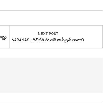
NEXT POST
న్లు
VARANASI: రిలీజ్‌కి ముందే ఆ స్క్రీన్ రావాలి