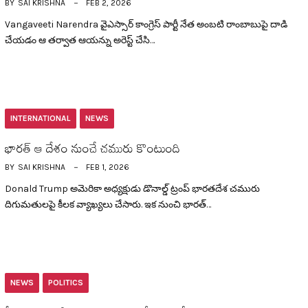
BY
SAI KRISHNA
FEB 2, 2026
Vangaveeti Narendra వైఎస్సార్ కాంగ్రెస్ పార్టీ నేత అంబ‌టి రాంబాబుపై దాడి
చేయడం ఆ త‌ర్వాత ఆయ‌న్ను అరెస్ట్ చేసి…
INTERNATIONAL
NEWS
భార‌త్ ఆ దేశం నుంచే చ‌మురు కొంటుంది
BY
SAI KRISHNA
FEB 1, 2026
Donald Trump అమెరికా అధ్య‌క్షుడు డొనాల్డ్ ట్రంప్ భార‌త‌దేశ చ‌మురు
దిగుమతుల‌పై కీల‌క వ్యాఖ్య‌లు చేసారు. ఇక నుంచి భార‌త్…
NEWS
POLITICS