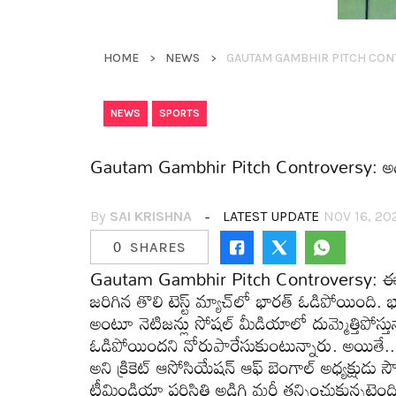
HOME
NEWS
,
NEWS
SPORTS
Gautam Gambhir Pitch Controversy: అడిగి 
By
SAI KRISHNA
LATEST UPDATE
NOV 16, 20
0
SHARES
Gautam Gambhir Pitch Controversy: ఈరోజు వెస్ట్
జ‌రిగిన తొలి టెస్ట్ మ్యాచ్‌లో భార‌త్ ఓడిపోయింది
అంటూ నెటిజన్లు సోష‌ల్ మీడియాలో దుమ్మెత్తిపోస్తున్న
ఓడిపోయిందని నోరుపారేసుకుంటున్నారు. అయితే.. ఆ
అని క్రికెట్ ఆసోసియేష‌న్ ఆఫ్ బెంగాల్ అధ్య‌క్షుడ
టీమిండియా ప‌రిస్థితి అడిగి మ‌రీ త‌న్నించుకున్న‌ట్లైంద