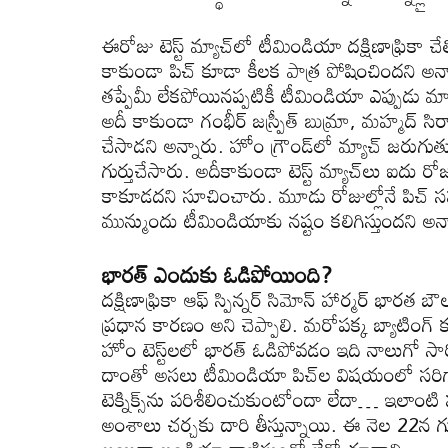
ఈరోజు టెస్ట్ మ్యాచ్‌లో టీమిండియా ద‌క్షిణాఫ్రికా చే
కాకుండా పిచ్ కూడా కీల‌క పాత్ర పోషించింద‌ని అన
త‌ప్పేమీ లేక‌పోయిన‌ప్ప‌టికీ టీమిండియా ఎప్పుడు
అదీ కాకుండా గంభీర్ జ‌స్ప్రీత్ బుమ్రా, మ‌హ్మ‌ద్ సిరాజ్
చేసాడ‌ని అన్నారు. హోం గ్రౌండ్‌లో మ్యాచ్ జ‌రుగుతున
గుర్తుచేసారు. అదీకాకుండా టెస్ట్ మ్యాచ్‌లు ఐదు 
కాకూడ‌ద‌ని సూచించారు. మూడు రోజుల్లోనే పిచ్ స‌హ‌
మున్ముందు టీమిండియాకు న‌ష్టం క‌లిగిస్తుంద‌ని అన్
భార‌త్ ఎందుకు ఓడిపోయింది?
ద‌క్షిణాఫ్రికా ఆఫ్‌ స్పిన్న‌ర్ సిమోన్ హార్మ‌ర్ భార
ప్ర‌ధాన కార‌ణం అని చెప్పాలి. మ‌రోప‌క్క బ్యాటింగ్
హోం టెస్ట్‌ల‌లో భార‌త్ ఓడిపోవ‌డం ఇది నాలుగో సా
దాంతో అస‌లు టీమిండియా పిచ్‌ల విష‌యంలో స‌రిగ్గా ఆల
టెక్నిక్స్‌ను ప‌రిశీలించుకుంటోందా లేదా… ఇలాంటి ప‌
అంశాలు చ‌ర్చ‌కు దారి తీస్తున్నాయి. ఈ నెల 22న గు