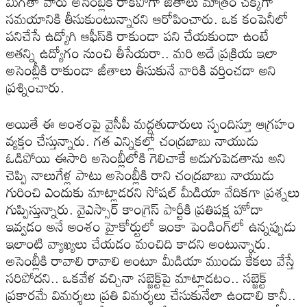
మిగ‌తా వారు అసెంబ్లీకి రాక‌పోగా జీతాలు మాత్రం చ‌క్క‌గా
స‌మ‌యానికి తీసుకుంటున్నార‌ని ఆరోపించారు. ఒక కంపెనీలో
ప‌నిచేసే ఉద్యోగి ఆఫీస్‌కి రాకుండా ప‌ని చేయ‌కుండా ఉంటే
అత‌న్ని ఉద్యోగం నుంచి తీసేయ‌రా.. మ‌రి అదే ప్ర‌క్రియ ఇలా
అసెంబ్లీకి రాకుండా జీతాలు తీసుకునే వారికి వ‌ర్తించ‌దా అని
ప్ర‌శ్నించారు.
అయితే ఈ అంశంపై వైసీపీ మ‌ద్ద‌తుదారులు స్పందిస్తూ ఆగ్ర‌హం
వ్య‌క్తం చేస్తున్నారు. గ‌త ఎన్నిక‌ల్లో చంద్ర‌బాబు నాయుడు
ఓడిపోయి ఈసారి అసెంబ్లీలోకి గెలిచాకే అడుగుపెడ‌తాను అని
చెప్పి నాలుగేళ్ల పాటు అసెంబ్లీకి రాని చంద్ర‌బాబు నాయుడు
గురించి ఎందుకు మాట్లాడ‌ర‌ని సోష‌ల్ మీడియా వేదిక‌గా ప్ర‌శ్న‌లు
గుప్పిస్తున్నారు. వైఎస్సార్ కాంగ్రెస్ పార్టీకి ప్ర‌తిప‌క్ష హోదా
ఇవ్వ‌డం అనే అంశం హైకోర్టులో ఇంకా పెండింగ్‌లో ఉన్న‌ప్పుడు
ఇలాంటి వ్యాఖ్య‌లు చేయ‌డం మంచిది కాద‌ని అంటున్నారు.
అసెంబ్లీకి రావాలి రావాలి అంటూ మీడియా ముందు కేక‌లు వేస్తే
స‌రిపోద‌ని.. ఒక‌వేళ వ‌చ్చినా స‌బ్జెక్ట్‌పై మాట్లాడ‌టం.. స‌బ్జెక్ట్
ప్ర‌కార‌మే విమ‌ర్శ‌లు ప్ర‌తి విమ‌ర్శ‌లు చేసుకునేలా ఉండాలి కానీ..