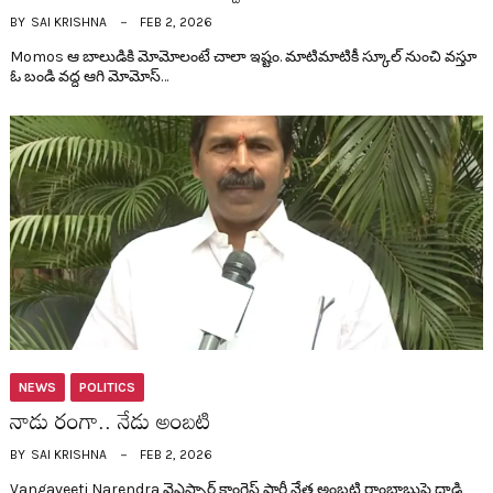
BY
SAI KRISHNA
FEB 2, 2026
Momos ఆ బాలుడికి మోమోలంటే చాలా ఇష్టం. మాటిమాటికీ స్కూల్ నుంచి వ‌స్తూ
ఓ బండి వ‌ద్ద ఆగి మోమోస్…
NEWS
POLITICS
నాడు రంగా.. నేడు అంబ‌టి
BY
SAI KRISHNA
FEB 2, 2026
Vangaveeti Narendra వైఎస్సార్ కాంగ్రెస్ పార్టీ నేత అంబ‌టి రాంబాబుపై దాడి