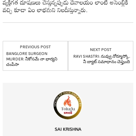
వ్య‌క్తిగ‌త దూష‌ణ‌లు చేస్తున్న‌ప్పుడు దేవాల‌యం లాంటి అసెంబ్లీకి
వ‌చ్చి కూడా ఏం లాభ‌మ‌ని నిల‌దీస్తున్నారు.
PREVIOUS POST
NEXT POST
BANGLORE SURGEON
RAVI SHASTRI: నువ్వు నోర్మూస్కో..
MURDER: నీకోస‌మే నా భార్య‌ని
నీ బ్యాట్ స‌మాధానం చెప్తుంది
చంపేసా
SAI KRISHNA