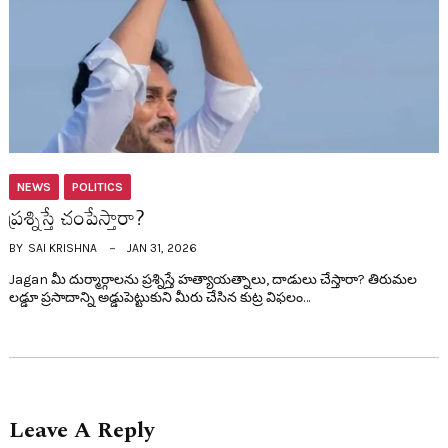
NEWS
POLITICS
ప్ర‌శ్నిస్తే చంపేస్తారా?
BY
SAI KRISHNA
JAN 31, 2026
Jagan మీ దుర్మార్గాలను ప్రశ్నిస్తే హత్యాయత్నాలు, దాడులు చేస్తారా? తిరుమల
లడ్డూ ప్రసాదాన్ని అడ్డుపెట్టుకుని మీరు చేసిన కుట్ర విఫలం…
Leave A Reply