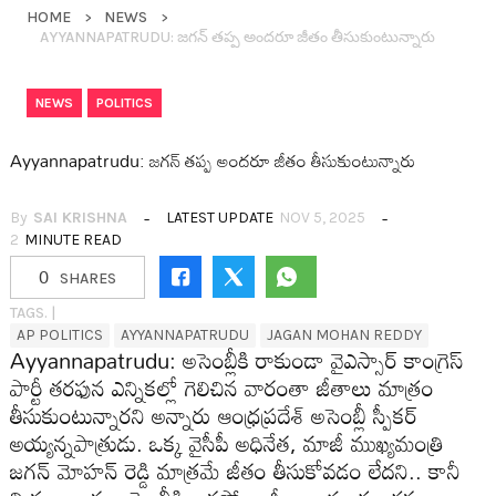
HOME
NEWS
AYYANNAPATRUDU: జ‌గ‌న్ త‌ప్ప అంద‌రూ జీతం తీసుకుంటున్నారు
,
NEWS
POLITICS
Ayyannapatrudu: జ‌గ‌న్ త‌ప్ప అంద‌రూ జీతం తీసుకుంటున్నారు
By
SAI KRISHNA
LATEST UPDATE
NOV 5, 2025
2
MINUTE READ
0
SHARES
TAGS. |
AP POLITICS
AYYANNAPATRUDU
JAGAN MOHAN REDDY
Ayyannapatrudu: అసెంబ్లీకి రాకుండా వైఎస్సార్ కాంగ్రెస్
పార్టీ త‌ర‌ఫున ఎన్నిక‌ల్లో గెలిచిన వారంతా జీతాలు మాత్రం
తీసుకుంటున్నార‌ని అన్నారు ఆంధ్ర‌ప్ర‌దేశ్ అసెంబ్లీ స్పీక‌ర్
అయ్య‌న్న‌పాత్రుడు. ఒక్క వైసీపీ అధినేత‌, మాజీ ముఖ్య‌మంత్రి
జ‌గ‌న్ మోహ‌న్ రెడ్డి మాత్ర‌మే జీతం తీసుకోవ‌డం లేద‌ని.. కానీ