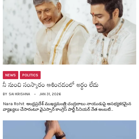
NEWS
POLITICS
నీ నుంచి సంస్కారం ఆశించ‌డంలో అర్థం లేదు
BY
SAI KRISHNA
JAN 31, 2026
Nara Rohit ఆంధ్ర‌ప్ర‌దేశ్ ముఖ్య‌మంత్రి చంద్ర‌బాబు నాయుడుపై అస‌భ్య‌క‌ర‌మైన
వ్యాఖ్య‌లు చేసారంటూ వైఎస్సార్ కాంగ్రెస్ పార్టీ సీనియ‌ర్ నేత అంబ‌టి…