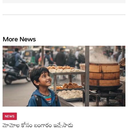
More News
NEWS
మోమోల కోసం బంగారం ఇచ్చేసాడు