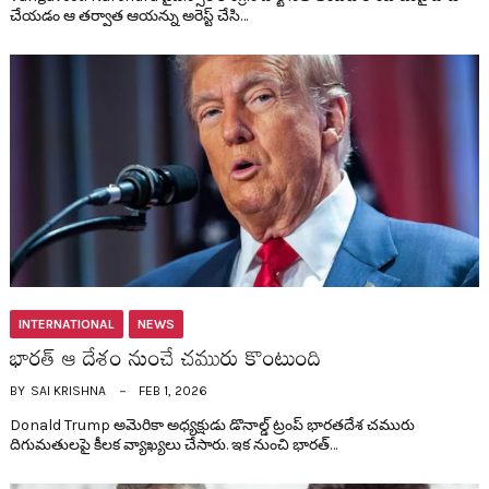
చేయడం ఆ త‌ర్వాత ఆయ‌న్ను అరెస్ట్ చేసి…
INTERNATIONAL
NEWS
భార‌త్ ఆ దేశం నుంచే చ‌మురు కొంటుంది
BY
SAI KRISHNA
FEB 1, 2026
Donald Trump అమెరికా అధ్య‌క్షుడు డొనాల్డ్ ట్రంప్ భార‌త‌దేశ చ‌మురు
దిగుమతుల‌పై కీల‌క వ్యాఖ్య‌లు చేసారు. ఇక నుంచి భార‌త్…