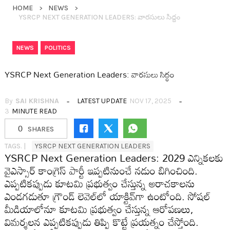
HOME
NEWS
YSRCP NEXT GENERATION LEADERS: వార‌సులు సిద్ధం
,
NEWS
POLITICS
YSRCP Next Generation Leaders: వార‌సులు సిద్ధం
By
SAI KRISHNA
LATEST UPDATE
NOV 17, 2025
3
MINUTE READ
0
SHARES
TAGS. |
YSRCP NEXT GENERATION LEADERS
YSRCP Next Generation Leaders: 2029 ఎన్నిక‌ల‌కు
వైఎస్సార్ కాంగ్రెస్ పార్టీ ఇప్ప‌టినుంచే న‌డుం బిగించింది.
ఎప్ప‌టిక‌ప్పుడు కూట‌మి ప్ర‌భుత్వం చేస్తున్న అరాచ‌కాల‌ను
ఎండ‌గ‌డుతూ గ్రౌండ్ లెవెల్‌లో యాక్టివ్‌గా ఉంటోంది. సోష‌ల్
మీడియాలోనూ కూట‌మి ప్ర‌భుత్వం చేస్తున్న ఆరోప‌ణ‌లు,
విమ‌ర్శ‌ల‌న ఎప్ప‌టిక‌ప్పుడు తిప్పి కొట్టే ప్ర‌య‌త్నం చేస్తోంది.