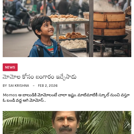
NEWS
మోమోల కోసం బంగారం ఇచ్చేసాడు
BY
SAI KRISHNA
FEB 2, 2026
Momos ఆ బాలుడికి మోమోలంటే చాలా ఇష్టం. మాటిమాటికీ స్కూల్ నుంచి వ‌స్తూ
ఓ బండి వ‌ద్ద ఆగి మోమోస్…