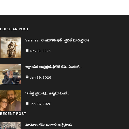
POPULAR POST
Varanasi: రాజ‌మౌళికి షాక్‌.. టైటిల్ మారుస్తారా?
Nov 18, 2025
ఇజ్రాయ‌ల్ అధ్య‌క్షుడి ఫోన్‌కి టేప్‌.. ఎందుకో…
Jan 29, 2026
17 ఏళ్ల జైలు శిక్ష.. ఉన్న‌మాటంటే…
Jan 26, 2026
RECENT POST
మోమోల కోసం బంగారం ఇచ్చేసాడు