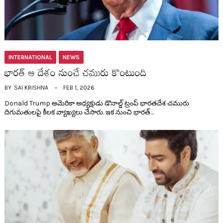
INTERNATIONAL
NEWS
భార‌త్ ఆ దేశం నుంచే చ‌మురు కొంటుంది
BY
SAI KRISHNA
FEB 1, 2026
Donald Trump అమెరికా అధ్య‌క్షుడు డొనాల్డ్ ట్రంప్ భార‌త‌దేశ చ‌మురు
దిగుమతుల‌పై కీల‌క వ్యాఖ్య‌లు చేసారు. ఇక నుంచి భార‌త్…