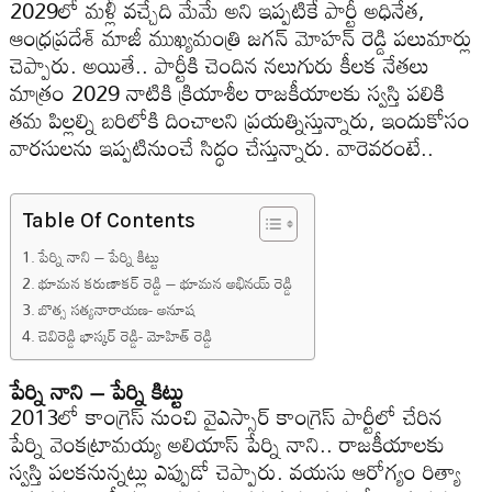
2029లో మ‌ళ్లీ వ‌చ్చేది మేమే అని ఇప్ప‌టికే పార్టీ అధినేత‌,
ఆంధ్ర‌ప్ర‌దేశ్ మాజీ ముఖ్య‌మంత్రి జ‌గ‌న్ మోహ‌న్ రెడ్డి ప‌లుమార్లు
చెప్పారు. అయితే.. పార్టీకి చెందిన న‌లుగురు కీల‌క నేత‌లు
మాత్రం 2029 నాటికి క్రియాశీల రాజ‌కీయాల‌కు స్వ‌స్తి ప‌లికి
త‌మ పిల్ల‌ల్ని బ‌రిలోకి దించాల‌ని ప్ర‌య‌త్నిస్తున్నారు, ఇందుకోసం
వార‌సుల‌ను ఇప్ప‌టినుంచే సిద్ధం చేస్తున్నారు. వారెవ‌రంటే..
Table Of Contents
పేర్ని నాని – పేర్ని కిట్టు
భూమ‌న క‌రుణాక‌ర్ రెడ్డి – భూమ‌న అభిన‌య్ రెడ్డి
బొత్స స‌త్య‌నారాయ‌ణ‌- అనూష‌
చెవిరెడ్డి భాస్క‌ర్ రెడ్డి- మోహిత్ రెడ్డి
పేర్ని నాని – పేర్ని కిట్టు
2013లో కాంగ్రెస్ నుంచి వైఎస్సార్ కాంగ్రెస్ పార్టీలో చేరిన
పేర్ని వెంక‌ట్రామ‌య్య‌ అలియాస్ పేర్ని నాని.. రాజ‌కీయాల‌కు
స్వ‌స్తి ప‌ల‌క‌నున్న‌ట్లు ఎప్పుడో చెప్పారు. వ‌య‌సు ఆరోగ్యం రిత్యా