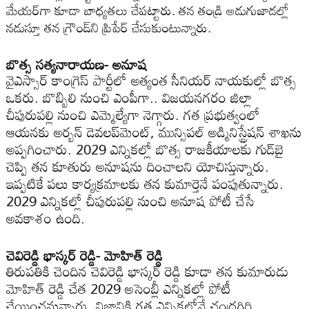
మేయర్‌గా కూడా బాధ్య‌త‌లు చేప‌ట్టారు. త‌న తండ్రి అడుగుజాడ‌ల్లో
నడుస్తూ త‌న గ్రౌండ్‌ని ప్రిపేర్ చేసుకుంటున్నారు.
బొత్స స‌త్య‌నారాయ‌ణ‌- అనూష‌
వైఎస్సార్ కాంగ్రెస్ పార్టీలో అత్యంత సీనియ‌ర్ నాయ‌కుల్లో బొత్స
ఒక‌రు. బొబ్బిలి నుంచి ఎంపీగా.. విజ‌య‌న‌గ‌రం జిల్లా
చీపురుప‌ల్లి నుంచి ఎమ్మెల్యేగా నెగ్గారు. గ‌త ప్ర‌భుత్వంలో
ఆయ‌న‌కు అర్బ‌న్ డెవ‌ల‌ప్‌మెంట్, మున్సిప‌ల్ అడ్మినిస్ట్రేష‌న్ శాఖ‌ను
అప్ప‌గించారు. 2029 ఎన్నిక‌ల్లో బొత్స రాజ‌కీయాల‌కు గుడ్‌బై
చెప్పి త‌న కూతురు అనూష‌ను దించాల‌ని యోచిస్తున్నారు.
ఇప్ప‌టికే ప‌లు కార్య‌క్ర‌మాల‌కు త‌న కుమార్తెనే పంపుతున్నారు.
2029 ఎన్నిక‌ల్లో చీపురుప‌ల్లి నుంచి అనూష పోటీ చేసే
అవ‌కాశం ఉంది.
చెవిరెడ్డి భాస్క‌ర్ రెడ్డి- మోహిత్ రెడ్డి
తిరుప‌తికి చెందిన చెవిరెడ్డి భాస్క‌ర్ రెడ్డి కూడా త‌న కుమారుడు
మోహిత్ రెడ్డి చేత 2029 అసెంబ్లీ ఎన్నిక‌ల్లో పోటీ
చేయించ‌నున్నారు. నిజానికి గ‌త ఎన్నిక‌ల్లోనే చంద్ర‌గిరి