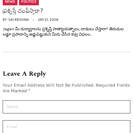
NEWS
POLITICS
ప్ర‌శ్నిస్తే చంపేస్తారా?
BY
SAI KRISHNA
JAN 31, 2026
Jagan మీ దుర్మార్గాలను ప్రశ్నిస్తే హత్యాయత్నాలు, దాడులు చేస్తారా? తిరుమల
లడ్డూ ప్రసాదాన్ని అడ్డుపెట్టుకుని మీరు చేసిన కుట్ర విఫలం…
Leave A Reply
Your Email Address Will Not Be Published.
Required Fields
Are Marked
*
Name
Email