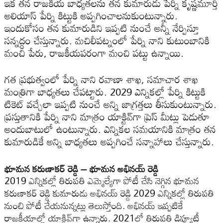
ఇక త‌న రాజ‌కీయ బాధ్య‌త‌ల‌ను త‌న కుమారుడు పేర్ని కృష్ణ‌మూర్తి
అలియాస్ పేర్ని కిట్టుకి అప్ప‌గించాల‌నుకుంటున్నారు.
ఇందుకోసం త‌న కుమారుడిని ఇప్ప‌టి నుంచే అన్నీ నేర్పిస్తూ
సన్న‌ద్ధం చేస్తున్నారు. మ‌చిలీపట్నంలో పేర్ని నాని కుటుంబానికి
మంచి పేరు, రాజ‌కీయ‌పరంగా మంచి ప‌ట్టు ఉన్నాయి.
గ‌త ప్ర‌భుత్వంలో పేర్ని నాని ర‌వాణా శాఖ, స‌మాచార శాఖ‌
మంత్రిగా బాధ్య‌త‌లు చేపట్టారు. 2029 ఎన్నిక‌ల్లో పేర్ని కిట్టుకి
టికెట్ వ‌చ్చేలా ఇప్ప‌టి నుంచే అన్ని జాగ్ర‌త్త‌లు తీసుకుంటున్నారు.
ప్ర‌స్తుతానికి పేర్ని నాని మాత్రం యాక్టివ్‌గా ప్రెస్ మీట్లు పెడుతూ
అందుబాటులో ఉంటున్నారు. ఎన్నిక‌ల స‌మ‌యానికి మాత్రం త‌న
కుమారుడికే అన్ని బాధ్య‌త‌లు అప్ప‌గించే సన్నాహాలు చేస్తున్నారు.
భూమ‌న క‌రుణాక‌ర్ రెడ్డి – భూమ‌న అభిన‌య్ రెడ్డి
2019 ఎన్నిక‌ల్లో తిరుప‌తి ఎమ్మెల్యేగా పోటీ చేసి నెగ్గిన భూమ‌న
క‌రుణాక‌ర్ రెడ్డి కుమారుడు అభిన‌య్ రెడ్డి 2029 ఎన్నిక‌ల్లో తిరుప‌తి
నుంచి పోటీ చేయ‌నున్న‌ట్లు తెలుస్తోంది. అభినయ్ ఇప్ప‌టికే
రాజ‌కీయాల్లో యాక్టివ్‌గా ఉన్నారు. 2021లో తిరుప‌తి డిప్యూటీ