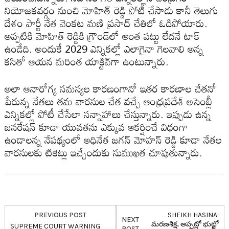
నియోజ‌క‌వ‌ర్గం నుంచి మోహిత్ రెడ్డి పోటీ చేసాడు కానీ తెలుగు
దేశం పార్టీ నేత వెంక‌ట మ‌ణి ప్ర‌సాద్ చేతిలో ఓడిపోయారు.
అప్ప‌టికి మోహిత్ రెడ్డికి గ్రౌండ్‌లో అంత ప‌ట్టు లేద‌నే టాక్
ఉండేది. అందుకే 2029 ఎన్నిక‌ల్లో ఎలాగైనా గెల‌వాలి అన్న
క‌సితో ఆయ‌న మ‌రింత యాక్టివ్‌గా ఉంటున్నారు.
అలా ఆనారోగ్య స‌మ‌స్య‌ల కార‌ణంగానో ఇత‌ర కార‌ణాల చేత‌నో
పేరున్న నేత‌లు త‌మ వార‌సుల చేత వ‌చ్చే ఆంధ్ర‌ప్ర‌దేశ్ అసెంబ్లీ
ఎన్నిక‌ల్లో పోటీ చేసేలా స‌న్నాహాలు చేస్తున్నారు. ఇప్పుడు ఉన్న
జ‌న‌రేష‌న్ కూడా యువ‌త‌ను ఎక్కువ ఆక‌ర్షించే విధంగా
ఉండాల‌న్న నేప‌థ్యంలో అధినేత జ‌గ‌న్ మోహ‌న్ రెడ్డి కూడా నేత‌ల
వార‌సుల‌కు టికెట్లు ఇచ్చేందుకు సుముఖ‌త చూపుతున్నారు.
PREVIOUS POST
SHEIKH HASINA:
NEXT
మ‌ర‌ణ‌శిక్ష‌.. అప్ప‌ట్లో భుట్టో
SUPREME COURT WARNING
POST