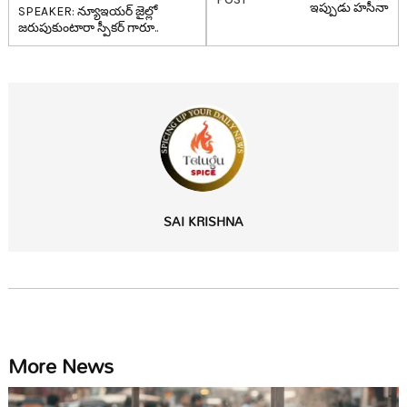
ఇప్పుడు హ‌సీనా
SPEAKER: న్యూఇయ‌ర్ జైల్లో
జ‌రుపుకుంటారా స్పీక‌ర్ గారూ..
SAI KRISHNA
More News