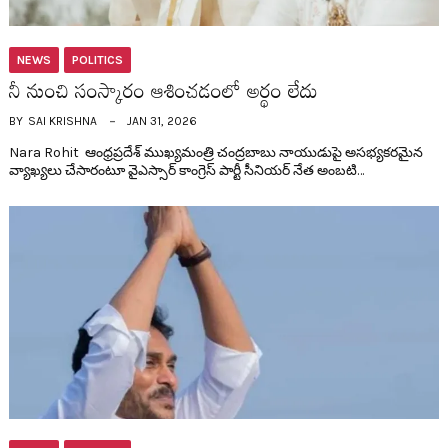
NEWS
POLITICS
నీ నుంచి సంస్కారం ఆశించ‌డంలో అర్థం లేదు
BY
SAI KRISHNA
JAN 31, 2026
Nara Rohit ఆంధ్ర‌ప్ర‌దేశ్ ముఖ్య‌మంత్రి చంద్ర‌బాబు నాయుడుపై అస‌భ్య‌క‌ర‌మైన
వ్యాఖ్య‌లు చేసారంటూ వైఎస్సార్ కాంగ్రెస్ పార్టీ సీనియ‌ర్ నేత అంబ‌టి…