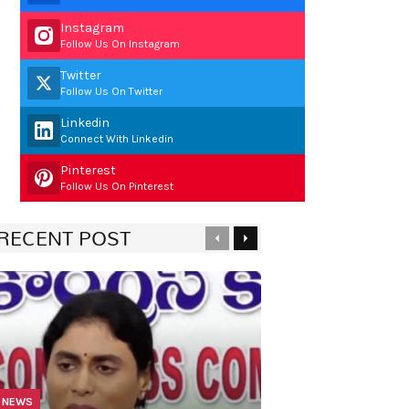
Instagram
Follow Us On Instagram
Twitter
Follow Us On Twitter
Linkedin
Connect With Linkedin
Pinterest
Follow Us On Pinterest
RECENT POST
Previous
Next
NEWS