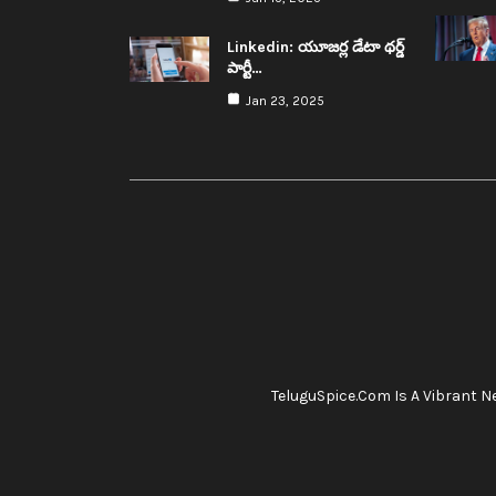
Linkedin: యూజ‌ర్ల డేటా థ‌ర్డ్
పార్టీ…
Jan 23, 2025
TeluguSpice.com Is A Vibrant Ne