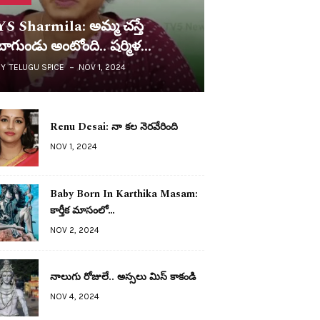
YS Sharmila: అమ్మ చ‌స్తే
బాగుండు అంటోంది.. ష‌ర్మిళ…
BY
TELUGU SPICE
NOV 1, 2024
Renu Desai: నా క‌ల నెర‌వేరింది
NOV 1, 2024
Baby Born In Karthika Masam:
కార్తీక మాసంలో…
NOV 2, 2024
నాలుగు రోజులే.. అస్స‌లు మిస్ కాకండి
NOV 4, 2024