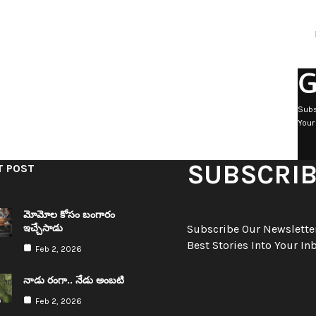
G
Subs
Your
SUBSCRI
T POST
మోమోల కోసం బంగారం
ఇచ్చేసాడు
Subscribe Our Newsletter
Best Stories Into Your In
Feb 2, 2026
నాడు రంగా.. నేడు అంబ‌టి
Feb 2, 2026