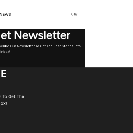
618
NEWS
et Newsletter
cribe Our Newsletter To Get The Best Stories Into
 Inbox!
BE
 To Get The
box!