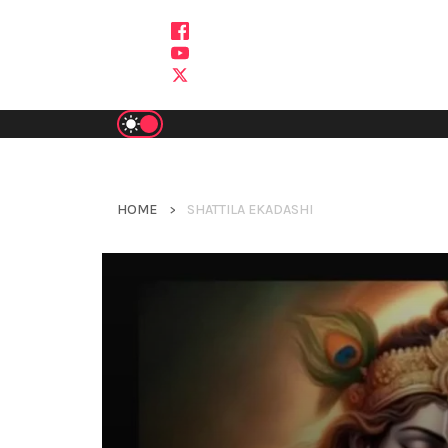
Skip
To
Content
HOME
SHATTILA EKADASHI