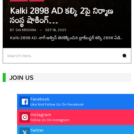
Kalki 2898 AD క‌ల్కి 2పై నిర్మాణ
సంస్థ షాకింగ్…
BY
SAI KRISHNA
SEP 18, 2025
Kalki 2898 AD: నాగ్ అశ్విన్ తెర‌కెక్కించిన బ్లాక్‌బ‌స్ట‌ర్ క‌ల్కి 2898 ఏడి…
JOIN US
Facebook
Like And Follow Us On Facebook
Instagram
Follow Us On Instagram
Twitter