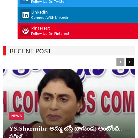
Follow Us On Twitter
Linkedin
Connect With Linkedin
Pinterest
Follow Us On Pinterest
RECENT POST
Previous
Nex
NEWS
YS Sharmila: అమ్మ చ‌స్తే బాగుండు అంటోంది..
ష‌ర్మిళ…