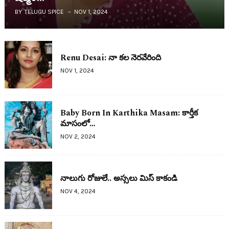
BY
TELUGU SPICE
NOV 1, 2024
Renu Desai: నా క‌ల నెర‌వేరింది
NOV 1, 2024
Baby Born In Karthika Masam: కార్తీక
మాసంలో…
NOV 2, 2024
నాలుగు రోజులే.. అస్స‌లు మిస్ కాకండి
NOV 4, 2024