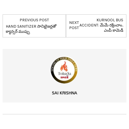
PREVIOUS POST
KURNOOL BUS
NEXT
ACCIDENT: మేమే ర‌క్షించాం..
HAND SANITIZER సానిటైజ‌ర్ల‌తో
POST
ఎంపీ కామెడీ
క్యాన్స‌ర్ ముప్పు
SAI KRISHNA