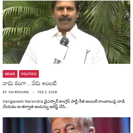
NEWS
POLITICS
నాడు రంగా.. నేడు అంబ‌టి
BY
SAI KRISHNA
FEB 2, 2026
Vangaveeti Narendra వైఎస్సార్ కాంగ్రెస్ పార్టీ నేత అంబ‌టి రాంబాబుపై దాడి
చేయడం ఆ త‌ర్వాత ఆయ‌న్ను అరెస్ట్ చేసి…