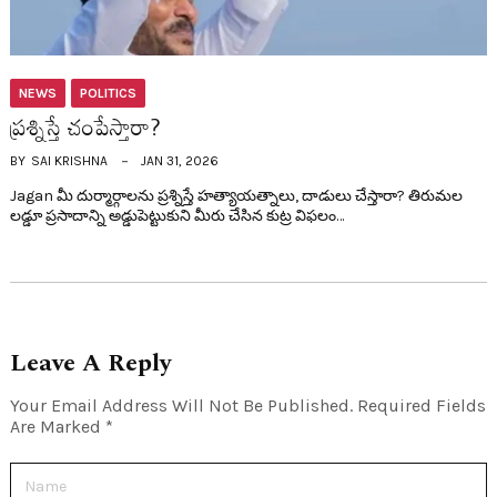
NEWS
POLITICS
ప్ర‌శ్నిస్తే చంపేస్తారా?
BY
SAI KRISHNA
JAN 31, 2026
Jagan మీ దుర్మార్గాలను ప్రశ్నిస్తే హత్యాయత్నాలు, దాడులు చేస్తారా? తిరుమల
లడ్డూ ప్రసాదాన్ని అడ్డుపెట్టుకుని మీరు చేసిన కుట్ర విఫలం…
Leave A Reply
Your Email Address Will Not Be Published.
Required Fields
Are Marked
*
Name