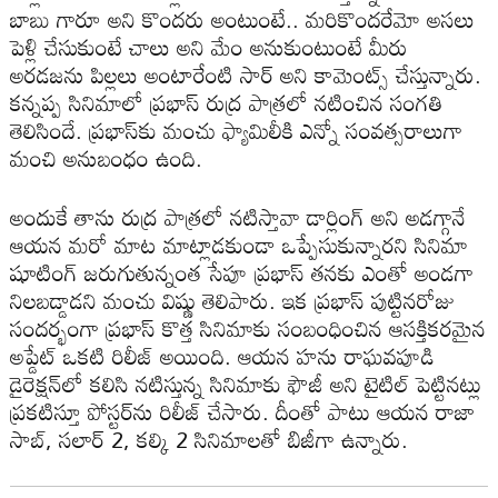
బాబు గారూ అని కొంద‌రు అంటుంటే.. మ‌రికొంద‌రేమో అస‌లు
పెళ్లి చేసుకుంటే చాలు అని మేం అనుకుంటుంటే మీరు
అర‌డ‌జ‌ను పిల్ల‌లు అంటారేంటి సార్ అని కామెంట్స్ చేస్తున్నారు.
క‌న్న‌ప్ప సినిమాలో ప్ర‌భాస్ రుద్ర పాత్ర‌లో న‌టించిన సంగ‌తి
తెలిసిందే. ప్ర‌భాస్‌కు మంచు ఫ్యామిలీకి ఎన్నో సంవ‌త్స‌రాలుగా
మంచి అనుబంధం ఉంది.
అందుకే తాను రుద్ర పాత్ర‌లో న‌టిస్తావా డార్లింగ్ అని అడ‌గ్గానే
ఆయ‌న మ‌రో మాట మాట్లాడ‌కుండా ఒప్పేసుకున్నార‌ని సినిమా
షూటింగ్ జ‌రుగుతున్నంత సేపూ ప్ర‌భాస్ త‌న‌కు ఎంతో అండ‌గా
నిల‌బ‌డ్డాడ‌ని మంచు విష్ణు తెలిపారు. ఇక ప్ర‌భాస్ పుట్టిన‌రోజు
సంద‌ర్భంగా ప్ర‌భాస్ కొత్త సినిమాకు సంబంధించిన ఆస‌క్తిక‌ర‌మైన
అప్డేట్ ఒక‌టి రిలీజ్ అయింది. ఆయ‌న‌ హ‌ను రాఘ‌వ‌పూడి
డైరెక్ష‌న్‌లో క‌లిసి న‌టిస్తున్న సినిమాకు ఫౌజీ అని టైటిల్ పెట్టిన‌ట్లు
ప్ర‌క‌టిస్తూ పోస్ట‌ర్‌ను రిలీజ్ చేసారు. దీంతో పాటు ఆయ‌న రాజా
సాబ్, స‌లార్ 2, క‌ల్కి 2 సినిమాల‌తో బిజీగా ఉన్నారు.