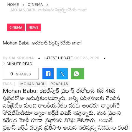
HOME
CINEMA
MOHAN BABU: అర‌డ‌జ‌ను పిల్ల‌ల్ని క‌నేయ్ బావా!
,
CINEMA
NEWS
Mohan Babu: అర‌డ‌జ‌ను పిల్ల‌ల్ని క‌నేయ్ బావా!
By
SAI KRISHNA
LATEST UPDATE
OCT 23, 2025
2
MINUTE READ
0
SHARES
TAGS. |
MOHAN BABU
PRABHAS
Mohan Babu: రెబెల్‌స్టార్ ప్ర‌భాస్ ఈరోజున త‌న 46వ
పుట్టిన‌రోజు జ‌రుపుకుంటున్నారు. అన్ని ప‌రిశ్ర‌మ‌ల‌కు చెందిన
సెల‌బ్రిటీల నుంచి రాజ‌కీయ‌నేత‌ల వ‌ర‌కు అంద‌రూ డార్లింగ్‌కి
సోషల్‌మీడియా ద్వారా బ‌ర్త్‌డే విషెస్ చెప్తున్నారు. మ‌న ప్ర‌ధాని
న‌రేంద్ర మోదీ కూడా ప్ర‌భాస్‌కు విషెస్ తెలిపారు. అయితే..
ప్ర‌భాస్ బ‌ర్త్‌డే వ‌చ్చిన ప్ర‌తీసారి ఆయ‌న న‌టిస్తున్న సినిమాల కంటే