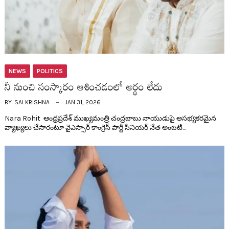
NEWS
POLITICS
నీ నుంచి సంస్కారం ఆశించ‌డంలో అర్థం లేదు
BY
SAI KRISHNA
JAN 31, 2026
Nara Rohit ఆంధ్ర‌ప్ర‌దేశ్ ముఖ్య‌మంత్రి చంద్ర‌బాబు నాయుడుపై అస‌భ్య‌క‌ర‌మైన
వ్యాఖ్య‌లు చేసారంటూ వైఎస్సార్ కాంగ్రెస్ పార్టీ సీనియ‌ర్ నేత అంబ‌టి…