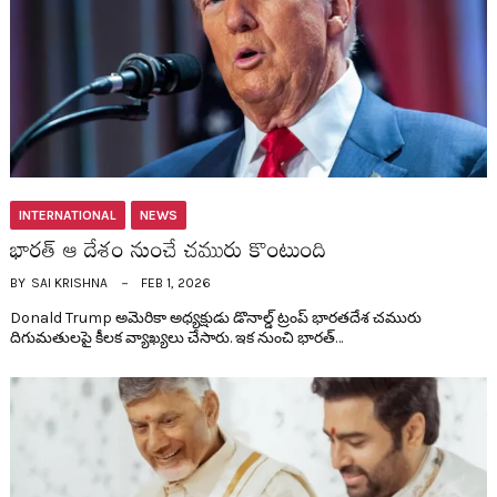
INTERNATIONAL
NEWS
భార‌త్ ఆ దేశం నుంచే చ‌మురు కొంటుంది
BY
SAI KRISHNA
FEB 1, 2026
Donald Trump అమెరికా అధ్య‌క్షుడు డొనాల్డ్ ట్రంప్ భార‌త‌దేశ చ‌మురు
దిగుమతుల‌పై కీల‌క వ్యాఖ్య‌లు చేసారు. ఇక నుంచి భార‌త్…