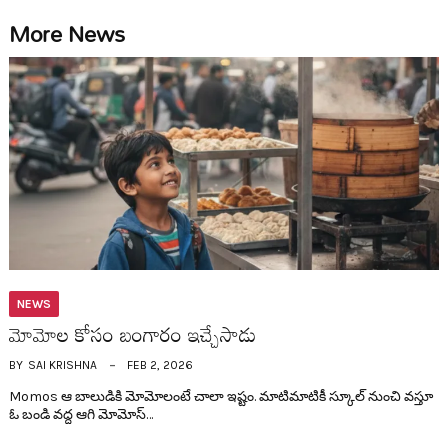
More News
NEWS
మోమోల కోసం బంగారం ఇచ్చేసాడు
BY
SAI KRISHNA
FEB 2, 2026
Momos ఆ బాలుడికి మోమోలంటే చాలా ఇష్టం. మాటిమాటికీ స్కూల్ నుంచి వ‌స్తూ
ఓ బండి వ‌ద్ద ఆగి మోమోస్…