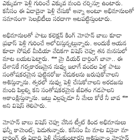
ఎక్కువ‌గా పెళ్లి గురించే ఎక్కువ మంది చ‌ర్చిస్తూ ఉంటారు.
క‌నీసం ఈ ఏడాదైనా పెళ్లి చేసుకో అన్నా అంటూ అభిమానుల‌తో
స‌మానంగా సెల‌బ్రిటీలు స‌ర‌దాగా ఆట‌పట్టిస్తుంటారు.
అభిమానులతో పాటు కలెక్ష‌న్ కింగ్ మోహ‌న్ బాబు కూడా
ప్ర‌భాస్ పెళ్లి గురించే ఆలోచిస్తున్న‌ట్లున్నారు. అందుకే ఆయ‌న
కూడా సోష‌ల్ మీడియా వేదిక‌గా విషెస్ చెప్తూ త‌న మ‌న‌సులో
మాట బ‌య‌టపెట్టారు.
“”
మై డియ‌ర్ డార్లింగ్ బావా.. ఈ
దేశానికే గ‌ర్వ‌కార‌ణ‌మైన నువ్వు ఇలాగే వంద‌ల ఏళ్ల పాటు
సంతోష‌క‌ర‌మైన పుట్టిన‌రోజు వేడుక‌ల‌ను జ‌రుపుకోవాల‌ని
ఆశిస్తున్నాను. త్వ‌ర‌లో నువ్వు పెళ్లి చేసుకోవాల‌ని అర‌డ‌జ‌ను
మంది పిల్ల‌ల్ని క‌ని సంతోష‌క‌ర‌మైన జీవితం గ‌డ‌పాల‌ని
ఆకాంక్షిస్తున్నాను. ఇట్లు ఎల్ల‌ప్పుడూ నీ మేలు కోరే నీ బావ
“”
అని విషెస్ తెలిపారు.
మోహ‌న్ బాబు విషెస్ చెప్తూ వేసిన ట్వీట్ కింద అభిమానులు
ఫ‌న్నీ కామెంట్స్ పెడుతున్నారు. క‌నీసం మీ మాట వినైనా మా
డార్లింగ్ ఈ ఏడాది పెళ్లి చేసుకుంటార‌ని ఆశిస్తున్నాం మోహ‌న్